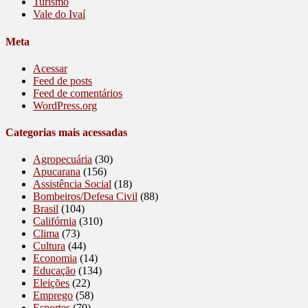
Turismo
Vale do Ivaí
Meta
Acessar
Feed de posts
Feed de comentários
WordPress.org
Categorias mais acessadas
Agropecuária
(30)
Apucarana
(156)
Assistência Social
(18)
Bombeiros/Defesa Civil
(88)
Brasil
(104)
Califórnia
(310)
Clima
(73)
Cultura
(44)
Economia
(14)
Educação
(134)
Eleições
(22)
Emprego
(58)
Esportes
(70)