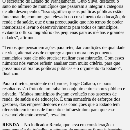
O secretário de Estado do Planejamento, Guto Silva, destacou o
salto no número de municípios que passaram a integrar a categoria
de alto desempenho. “Isso significa que as políticas públicas estão
funcionando, com um grau elevado no crescimento da educação, de
renda e da saúde, que é uma preocupação que nós temos de poder
interiorizar e levar o desenvolvimento para todos os municípios,
evitando o fluxo migratório das pequenas para as médias e grandes
cidades”, afirmou.
“Temos que pensar em ações para reter, dar condições de qualidade
de vida, alternativas de emprego a quem mora nos pequenos
municípios para ele não precisar realizar essa migração. Com esses
números nós vamos refletir, analisar com muito critério, para que
possamos calibrar as políticas públicas e o orçamento do Estado”,
finalizou.
Para o diretor-presidente do Ipardes, Jorge Callado, os bons
resultados são fruto de um trabalho conjunto entre setores público e
privado. “Muitos municípios tiveram evolução nos aspectos de
renda, de saúde e de educação. É uma somatória de esforços dos
gestores, dos empreendedores e das condições que o Estado tem
oferecido em termos de fomento e infraestrutura para que esse
desenvolvimento ocorra”, ressaltou.
RENDA
– No indicador Renda, que leva em consideração a
remuneração do trabalho, o número de empregos formais (carteira