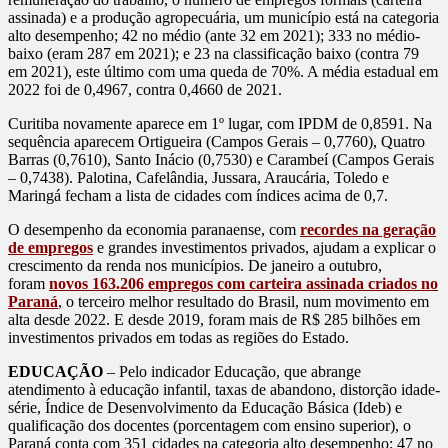
assinada) e a produção agropecuária, um município está na categoria
alto desempenho; 42 no médio (ante 32 em 2021); 333 no médio-
baixo (eram 287 em 2021); e 23 na classificação baixo (contra 79
em 2021), este último com uma queda de 70%. A média estadual em
2022 foi de 0,4967, contra 0,4660 de 2021.
Curitiba novamente aparece em 1º lugar, com IPDM de 0,8591. Na
sequência aparecem Ortigueira (Campos Gerais – 0,7760), Quatro
Barras (0,7610), Santo Inácio (0,7530) e Carambeí (Campos Gerais
– 0,7438). Palotina, Cafelândia, Jussara, Araucária, Toledo e
Maringá fecham a lista de cidades com índices acima de 0,7.
O desempenho da economia paranaense, com
recordes na geração
de empregos
e grandes investimentos privados, ajudam a explicar o
crescimento da renda nos municípios. De janeiro a outubro,
foram
novos 163.206 empregos com carteira assinada criados no
Paraná
, o terceiro melhor resultado do Brasil, num movimento em
alta desde 2022. E desde 2019, foram mais de R$ 285 bilhões em
investimentos privados em todas as regiões do Estado.
EDUCAÇÃO
– Pelo indicador Educação, que abrange
atendimento à educação infantil, taxas de abandono, distorção idade-
série, Índice de Desenvolvimento da Educação Básica (Ideb) e
qualificação dos docentes (porcentagem com ensino superior), o
Paraná conta com 351 cidades na categoria alto desempenho; 47 no