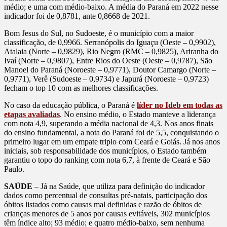
médio; e uma com médio-baixo. A média do Paraná em 2022 nesse
indicador foi de 0,8781, ante 0,8668 de 2021.
Bom Jesus do Sul, no Sudoeste, é o município com a maior
classificação, de 0,9966. Serranópolis do Iguaçu (Oeste – 0,9902),
Atalaia (Norte – 0,9829), Rio Negro (RMC – 0,9825), Ariranha do
Ivaí (Norte – 0,9807), Entre Rios do Oeste (Oeste – 0,9787), São
Manoel do Paraná (Noroeste – 0,9771), Doutor Camargo (Norte –
0,9771), Verê (Sudoeste – 0,9734) e Japurá (Noroeste – 0,9723)
fecham o top 10 com as melhores classificações.
No caso da educação pública, o Paraná é
líder no Ideb em todas as
etapas avaliadas
. No ensino médio, o Estado manteve a liderança
com nota 4,9, superando a média nacional de 4,3. Nos anos finais
do ensino fundamental, a nota do Paraná foi de 5,5, conquistando o
primeiro lugar em um empate triplo com Ceará e Goiás. Já nos anos
iniciais, sob responsabilidade dos municípios, o Estado também
garantiu o topo do ranking com nota 6,7, à frente de Ceará e São
Paulo.
SAÚDE
– Já na Saúde, que utiliza para definição do indicador
dados como percentual de consultas pré-natais, participação dos
óbitos listados como causas mal definidas e razão de óbitos de
crianças menores de 5 anos por causas evitáveis, 302 municípios
têm índice alto; 93 médio; e quatro médio-baixo, sem nenhuma