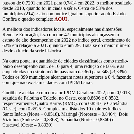
passou de 0,7291 em 2021 para 0,7414 em 2022, o melhor resultado
desde 2010, quando foi iniciada a série. Cerca de 53% dos
municípios (214) estão com índice igual ou superior ao do Estado.
Confira o quadro completo
AQUI
.
A melhora dos indicadores locais, especialmente nas dimensões
Renda e Educação, fez com que 47 municípios alcançassem o
estrato de alto desempenho em 2022 no índice geral, crescimento de
62% em relação a 2021, quando eram 29. Trata-se do maior número
desde o início da série histórica.
Na outra ponta, a quantidade de cidades classificadas como médio-
baixo desempenho caiu, de 10 para 4, uma redução de 60%, e as
enquadradas no estrato médio passaram de 360 para 348 (-3,33%).
Todos os 399 municípios alcançaram notas superiores a 0,4, fazendo
com que não existam cidades com IPDM baixo.
Curitiba é a cidade com o maior IPDM Geral em 2022, com 0,9013,
seguida de Palotina e Toledo, no Oeste, com 0,8696 e 0,8582,
respectivamente; Quatro Barras (RMC), com 0,8547; e Cafelândia
(Oeste), com 0,8525. Completam a lista dos 10 maiores índices
Santo Inácio (Norte – 0,8518), Maringá (Noroeste – 0,8464), Dois
Vizinhos (Sudoeste – 0,8368), Sabáudia (Norte – 0,8360) e
Cascavel (Oeste – 0,8330).