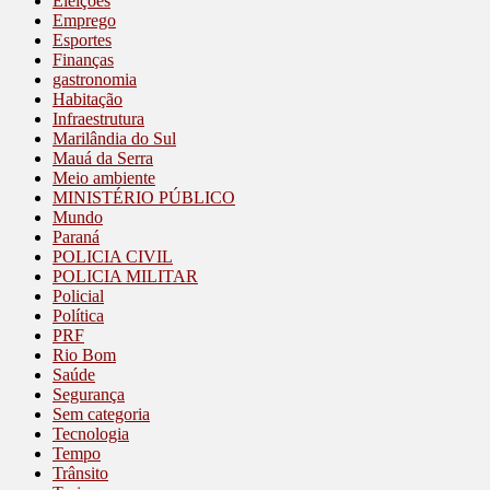
Eleições
Emprego
Esportes
Finanças
gastronomia
Habitação
Infraestrutura
Marilândia do Sul
Mauá da Serra
Meio ambiente
MINISTÉRIO PÚBLICO
Mundo
Paraná
POLICIA CIVIL
POLICIA MILITAR
Policial
Política
PRF
Rio Bom
Saúde
Segurança
Sem categoria
Tecnologia
Tempo
Trânsito