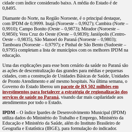
cidade com índice considerado baixo. A média do Estado é de
0,8495.
Diamante do Norte, na Região Noroeste, é o principal destaque,
com IPDM de 0,9999. Inajá (Noroeste – 0,9927); Cambira (Norte –
0,9910); Campo Bonito (Oeste – 0,9873); Mirador (Noroeste –
0,9850); Vera Cruz do Oeste (Oeste – 0,9839); Janiópolis (Centro-
Oeste – 0,9835), São Manoel do Paraná (Noroeste – 0,9803);
Tamboara (Noroeste – 0,9797); e Pinhal de São Bento (Sudoeste –
0,9795) completam a lista de municípios com os melhores IPDM na
educação.
Uma das explicações para esse bom cenário da saúde no Paraná são
as ações de descentralização das grandes para médias e pequenas
cidades, com a construção de Unidades Básicas de Saúde, Unidades
de Pronto Atendimento e até mesmo hospitais. Na última semana, o
Governo do Estado liberou um
pacote de R$ 502 milhões em
investimentos para fortalecer a estratégia de regionalização dos
serviços de saúde no Paraná
, visando dar mais capilaridade aos
atendimentos por todo o Estado.
IPDM
– O índice Ipardes de Desenvolvimento Municipal (IPDM)
utiliza dados do Ministério do Trabalho e Emprego, Ministério da
Educação e Ministério da Saúde, além do Instituto Brasileiro de
Geografia e Estatística (IBGE), para formulação do indicador.