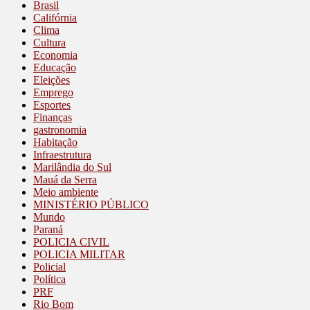
Brasil
Califórnia
Clima
Cultura
Economia
Educação
Eleições
Emprego
Esportes
Finanças
gastronomia
Habitação
Infraestrutura
Marilândia do Sul
Mauá da Serra
Meio ambiente
MINISTÉRIO PÚBLICO
Mundo
Paraná
POLICIA CIVIL
POLICIA MILITAR
Policial
Política
PRF
Rio Bom