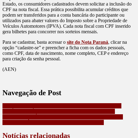
Estado, os consumidores cadastrados devem solicitar a inclusão do
CPF na nota fiscal. Essa prática possibilita acumular créditos que
podem ser transferidos para a conta bancária do participante ou
utilizados para abater valores do Imposto sobre a Propriedade de
Veículos Automotores (IPVA). Cada nota fiscal com CPF inserido
gera bilhetes para concorrer nos sorteios mensais.
Para se cadastrar, basta acessar o
site do Nota Paraná
, clicar na
opção “cadastre-se” e preencher a ficha com os dados pessoais,
como CPF, data de nascimento, nome completo, CEP e endereço
para criação da senha pessoal.
(AEN)
Navegação de Post
PCPR PRENDE HOMEM POR DESCARTE ILEGAL DE
RESÍDUOS SÓLIDOS EM FAZENDA RIO GRANDE
NOTA PARANÁ: ANIVERSARIANTES DE SETEMBRO
LEVAM PRÊMIOS DE R$ 100 MIL E R$ 50 MIL
Notícias relacionadas