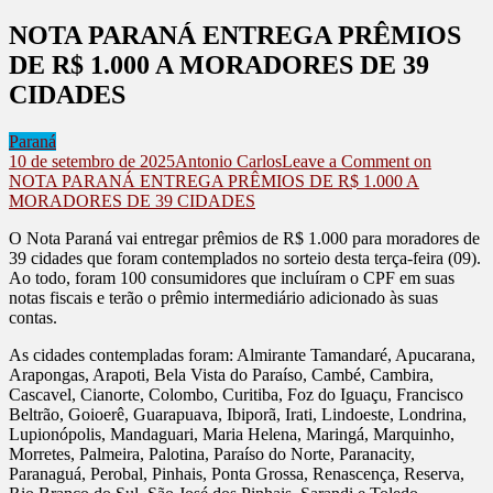
NOTA PARANÁ ENTREGA PRÊMIOS
DE R$ 1.000 A MORADORES DE 39
CIDADES
Paraná
10 de setembro de 2025
Antonio Carlos
Leave a Comment
on
NOTA PARANÁ ENTREGA PRÊMIOS DE R$ 1.000 A
MORADORES DE 39 CIDADES
O Nota Paraná vai entregar prêmios de R$ 1.000 para moradores de
39 cidades que foram contemplados no sorteio desta terça-feira (09).
Ao todo, foram 100 consumidores que incluíram o CPF em suas
notas fiscais e terão o prêmio intermediário adicionado às suas
contas.
As cidades contempladas foram: Almirante Tamandaré, Apucarana,
Arapongas, Arapoti, Bela Vista do Paraíso, Cambé, Cambira,
Cascavel, Cianorte, Colombo, Curitiba, Foz do Iguaçu, Francisco
Beltrão, Goioerê, Guarapuava, Ibiporã, Irati, Lindoeste, Londrina,
Lupionópolis, Mandaguari, Maria Helena, Maringá, Marquinho,
Morretes, Palmeira, Palotina, Paraíso do Norte, Paranacity,
Paranaguá, Perobal, Pinhais, Ponta Grossa, Renascença, Reserva,