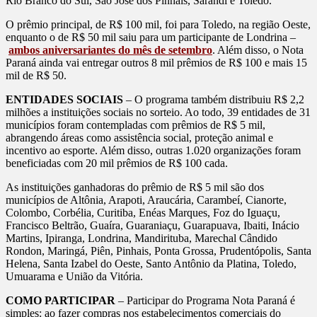
Rio Branco do Sul, São José dos Pinhais, Sarandi e Toledo.
O prêmio principal, de R$ 100 mil, foi para Toledo, na região Oeste,
enquanto o de R$ 50 mil saiu para um participante de Londrina –
ambos aniversariantes do mês de setembro
. Além disso, o Nota
Paraná ainda vai entregar outros 8 mil prêmios de R$ 100 e mais 15
mil de R$ 50.
ENTIDADES SOCIAIS
– O programa também distribuiu R$ 2,2
milhões a instituições sociais no sorteio. Ao todo, 39 entidades de 31
municípios foram contempladas com prêmios de R$ 5 mil,
abrangendo áreas como assistência social, proteção animal e
incentivo ao esporte. Além disso, outras 1.020 organizações foram
beneficiadas com 20 mil prêmios de R$ 100 cada.
As instituições ganhadoras do prêmio de R$ 5 mil são dos
municípios de Altônia, Arapoti, Araucária, Carambeí, Cianorte,
Colombo, Corbélia, Curitiba, Enéas Marques, Foz do Iguaçu,
Francisco Beltrão, Guaíra, Guaraniaçu, Guarapuava, Ibaiti, Inácio
Martins, Ipiranga, Londrina, Mandirituba, Marechal Cândido
Rondon, Maringá, Piên, Pinhais, Ponta Grossa, Prudentópolis, Santa
Helena, Santa Izabel do Oeste, Santo Antônio da Platina, Toledo,
Umuarama e União da Vitória.
COMO PARTICIPAR
– Participar do Programa Nota Paraná é
simples: ao fazer compras nos estabelecimentos comerciais do