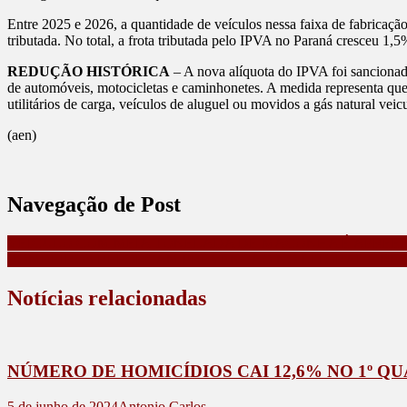
Entre 2025 e 2026, a quantidade de veículos nessa faixa de fabricação
tributada. No total, a frota tributada pelo IPVA no Paraná cresceu 
REDUÇÃO HISTÓRICA
– A nova alíquota do IPVA foi sancionad
de automóveis, motocicletas e caminhonetes. A medida representa que
utilitários de carga, veículos de aluguel ou movidos a gás natural v
(aen)
Navegação de Post
VEICULO COM MEIA TONELADA DE MACONHA É APREE
BOMBEIROS REFORÇAM PREVENÇÃO NO LITORAL E REGI
Notícias relacionadas
NÚMERO DE HOMICÍDIOS CAI 12,6% NO 1º Q
5 de junho de 2024
Antonio Carlos