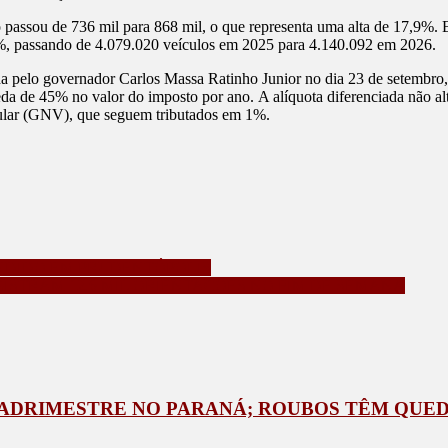
 passou de 736 mil para 868 mil, o que representa uma alta de 17,9%. Es
1,5%, passando de 4.079.020 veículos em 2025 para 4.140.092 em 2026.
a pelo governador Carlos Massa Ratinho Junior no dia 23 de setembro,
da de 45% no valor do imposto por ano. A alíquota diferenciada não alt
eicular (GNV), que seguem tributados em 1%.
NDIDO EM PRUDENTÓPOLIS
STRAM 12,6 MIL ORIENTAÇÕES NO FIM DE SEMANA
UADRIMESTRE NO PARANÁ; ROUBOS TÊM QUED