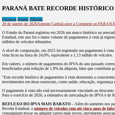
PARANÁ BATE RECORDE HISTÓRICO D
Finanças
Paraná
Trânsito
20 de janeiro de 2026
Antonio Carlos
Leave a Comment
on PARANÁ
O Estado do Paraná registrou em 2026 um marco histórico na arrecad
Estadual, este ano foi o maior volume de pagamentos à vista já regist
milhões de veículos tributados.
A nível de comparação, em 2025 foi registrado um pagamento à vista d
vista ficou na faixa de 24,0%, equivalente a 1,13 milhão de veículos.
Em valores, o número de pagamentos do IPVA do ano passado corresp
beneficiados pela redução de 1,9% da alíquota, fator que contribuiu
“Este recorde histórico de pagamentos à vista demonstra a conscientiz
investimentos em áreas essenciais, como saúde, educação, segurança e 
O pagamento à vista não está necessariamente vinculado ao desconto d
Para o exercício de 2026, a estimativa de arrecadação do IPVA é de R
REFLEXO DO IPVA MAIS BARATO
– Além do aumento nos pag
Receita Estadual, o
número de veículos com até cinco anos de fab
conseguiram trocar ou adquirir carros mais novos, movimento associ