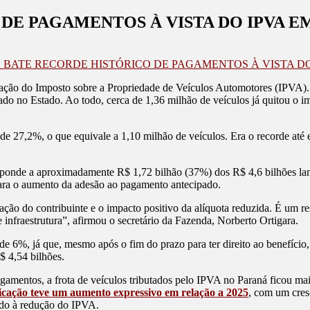
E PAGAMENTOS À VISTA DO IPVA EM
 BATE RECORDE HISTÓRICO DE PAGAMENTOS À VISTA DO 
ação do Imposto sobre a Propriedade de Veículos Automotores (IPVA).
rado no Estado. Ao todo, cerca de 1,36 milhão de veículos já quitou o 
e 27,2%, o que equivale a 1,10 milhão de veículos. Era o recorde até 
onde a aproximadamente R$ 1,72 bilhão (37%) dos R$ 4,6 bilhões lan
 para o aumento da adesão ao pagamento antecipado.
ação do contribuinte e o impacto positivo da alíquota reduzida. É um re
infraestrutura”, afirmou o secretário da Fazenda, Norberto Ortigara.
e 6%, já que, mesmo após o fim do prazo para ter direito ao benefício, 
$ 4,54 bilhões.
amentos, a frota de veículos tributados pelo IPVA no Paraná ficou ma
ricação teve um aumento expressivo em relação a 2025
, com um cres
ado à redução do IPVA.