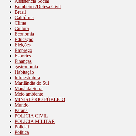
Assistência Social
Bombeiros/Defesa Civil
Brasil
Califórnia
Clima
Cultura
Economia
Educação
Eleições
Emprego
Esportes
Finanças
gastronomia
Habitação
Infraestrutura
Marilândia do Sul
Mauá da Serra
Meio ambiente
MINISTÉRIO PÚBLICO
Mundo
Paraná
POLICIA CIVIL
POLICIA MILITAR
Policial
Política