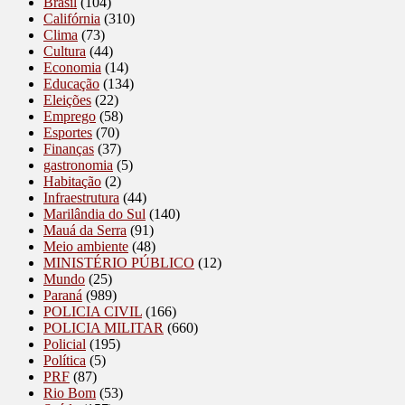
Brasil
(104)
Califórnia
(310)
Clima
(73)
Cultura
(44)
Economia
(14)
Educação
(134)
Eleições
(22)
Emprego
(58)
Esportes
(70)
Finanças
(37)
gastronomia
(5)
Habitação
(2)
Infraestrutura
(44)
Marilândia do Sul
(140)
Mauá da Serra
(91)
Meio ambiente
(48)
MINISTÉRIO PÚBLICO
(12)
Mundo
(25)
Paraná
(989)
POLICIA CIVIL
(166)
POLICIA MILITAR
(660)
Policial
(195)
Política
(5)
PRF
(87)
Rio Bom
(53)