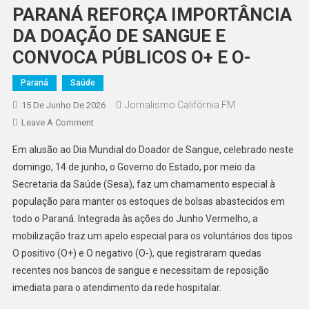
PARANÁ REFORÇA IMPORTÂNCIA
DA DOAÇÃO DE SANGUE E
CONVOCA PÚBLICOS O+ E O-
Paraná
Saúde
Jornalismo Califórnia FM
15 De Junho De 2026
On
Leave A Comment
PARANÁ
Em alusão ao Dia Mundial do Doador de Sangue, celebrado neste
REFORÇA
domingo, 14 de junho, o Governo do Estado, por meio da
IMPORTÂNCIA
Secretaria da Saúde (Sesa), faz um chamamento especial à
DA
população para manter os estoques de bolsas abastecidos em
DOAÇÃO
DE
todo o Paraná. Integrada às ações do Junho Vermelho, a
SANGUE
mobilização traz um apelo especial para os voluntários dos tipos
E
O positivo (O+) e O negativo (O-), que registraram quedas
CONVOCA
recentes nos bancos de sangue e necessitam de reposição
PÚBLICOS
imediata para o atendimento da rede hospitalar.
O+