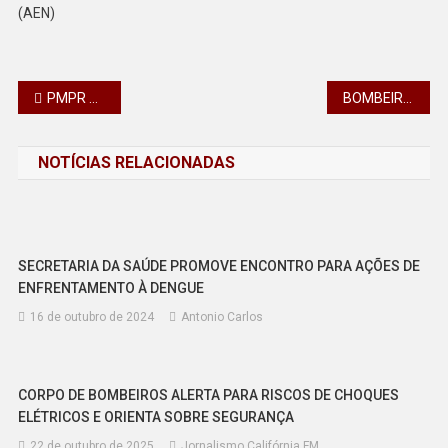
(AEN)
Navegação
PMPR APREENDE SEIS PISTOLAS EM ÔNIBUS EM OPERAÇÃO DE COMBATE AO TRÁFICO DE ARMAS EM PIRAÍ DO SUL
BOMBEIROS DO PARANÁ PARTICIPAM DE SIMULADO COM CORPORAÇÕES DE SC E RS PARA RESPOSTA A DESASTRES
de
NOTÍCIAS RELACIONADAS
Post
SECRETARIA DA SAÚDE PROMOVE ENCONTRO PARA AÇÕES DE
ENFRENTAMENTO À DENGUE
16 de outubro de 2024
Antonio Carlos
CORPO DE BOMBEIROS ALERTA PARA RISCOS DE CHOQUES
ELÉTRICOS E ORIENTA SOBRE SEGURANÇA
22 de outubro de 2025
Jornalismo Califórnia FM