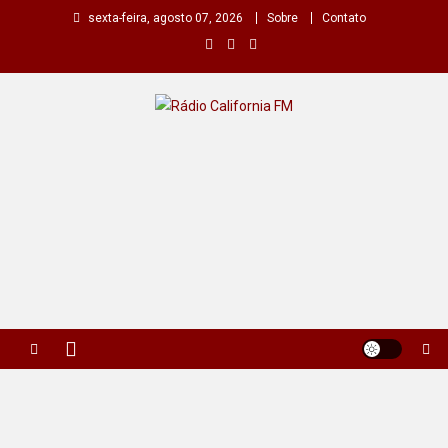
Skip
sexta-feira, agosto 07, 2026
Sobre
Contato
to
content
Rádio California FM
A primeira do seu rádio