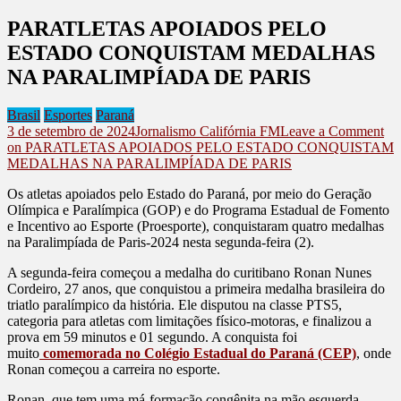
PARATLETAS APOIADOS PELO
ESTADO CONQUISTAM MEDALHAS
NA PARALIMPÍADA DE PARIS
Brasil
Esportes
Paraná
3 de setembro de 2024
Jornalismo Califórnia FM
Leave a Comment
on PARATLETAS APOIADOS PELO ESTADO CONQUISTAM
MEDALHAS NA PARALIMPÍADA DE PARIS
Os atletas apoiados pelo Estado do Paraná, por meio do Geração
Olímpica e Paralímpica (GOP) e do Programa Estadual de Fomento
e Incentivo ao Esporte (Proesporte), conquistaram quatro medalhas
na Paralimpíada de Paris-2024 nesta segunda-feira (2).
A segunda-feira começou a medalha do curitibano Ronan Nunes
Cordeiro, 27 anos, que conquistou a primeira medalha brasileira do
triatlo paralímpico da história. Ele disputou na classe PTS5,
categoria para atletas com limitações físico-motoras, e finalizou a
prova em 59 minutos e 01 segundo. A conquista foi
muito
comemorada no Colégio Estadual do Paraná (CEP)
, onde
Ronan começou a carreira no esporte.
Ronan, que tem uma má-formação congênita na mão esquerda,