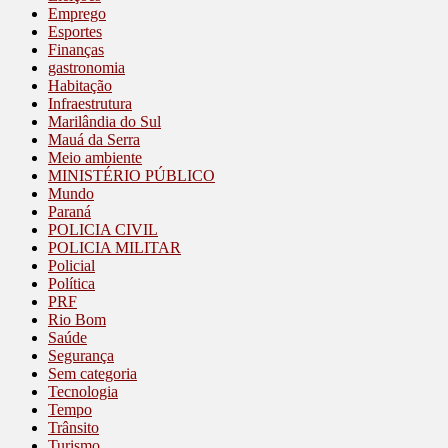
Emprego
Esportes
Finanças
gastronomia
Habitação
Infraestrutura
Marilândia do Sul
Mauá da Serra
Meio ambiente
MINISTÉRIO PÚBLICO
Mundo
Paraná
POLICIA CIVIL
POLICIA MILITAR
Policial
Política
PRF
Rio Bom
Saúde
Segurança
Sem categoria
Tecnologia
Tempo
Trânsito
Turismo