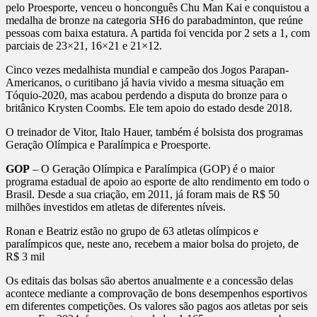
pelo Proesporte, venceu o honconguês Chu Man Kai e conquistou a
medalha de bronze na categoria SH6 do parabadminton, que reúne
pessoas com baixa estatura. A partida foi vencida por 2 sets a 1, com
parciais de 23×21, 16×21 e 21×12.
Cinco vezes medalhista mundial e campeão dos Jogos Parapan-
Americanos, o curitibano já havia vivido a mesma situação em
Tóquio-2020, mas acabou perdendo a disputa do bronze para o
britânico Krysten Coombs. Ele tem apoio do estado desde 2018.
O treinador de Vitor, Italo Hauer, também é bolsista dos programas
Geração Olímpica e Paralímpica e Proesporte.
GOP
– O Geração Olímpica e Paralímpica (GOP) é o maior
programa estadual de apoio ao esporte de alto rendimento em todo o
Brasil. Desde a sua criação, em 2011, já foram mais de R$ 50
milhões investidos em atletas de diferentes níveis.
Ronan e Beatriz estão no grupo de 63 atletas olímpicos e
paralímpicos que, neste ano, recebem a maior bolsa do projeto, de
R$ 3 mil
Os editais das bolsas são abertos anualmente e a concessão delas
acontece mediante a comprovação de bons desempenhos esportivos
em diferentes competições. Os valores são pagos aos atletas por seis