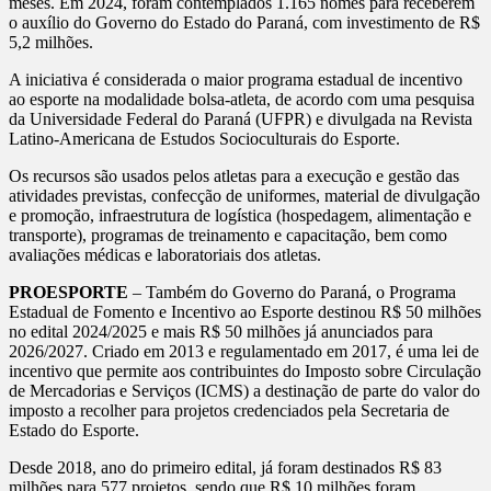
meses. Em 2024, foram contemplados 1.165 nomes para receberem
o auxílio do Governo do Estado do Paraná, com investimento de R$
5,2 milhões.
A iniciativa é considerada o maior programa estadual de incentivo
ao esporte na modalidade bolsa-atleta, de acordo com uma pesquisa
da Universidade Federal do Paraná (UFPR) e divulgada na Revista
Latino-Americana de Estudos Socioculturais do Esporte.
Os recursos são usados pelos atletas para a execução e gestão das
atividades previstas, confecção de uniformes, material de divulgação
e promoção, infraestrutura de logística (hospedagem, alimentação e
transporte), programas de treinamento e capacitação, bem como
avaliações médicas e laboratoriais dos atletas.
PROESPORTE
– Também do Governo do Paraná, o Programa
Estadual de Fomento e Incentivo ao Esporte destinou R$ 50 milhões
no edital 2024/2025 e mais R$ 50 milhões já anunciados para
2026/2027. Criado em 2013 e regulamentado em 2017, é uma lei de
incentivo que permite aos contribuintes do Imposto sobre Circulação
de Mercadorias e Serviços (ICMS) a destinação de parte do valor do
imposto a recolher para projetos credenciados pela Secretaria de
Estado do Esporte.
Desde 2018, ano do primeiro edital, já foram destinados R$ 83
milhões para 577 projetos, sendo que R$ 10 milhões foram