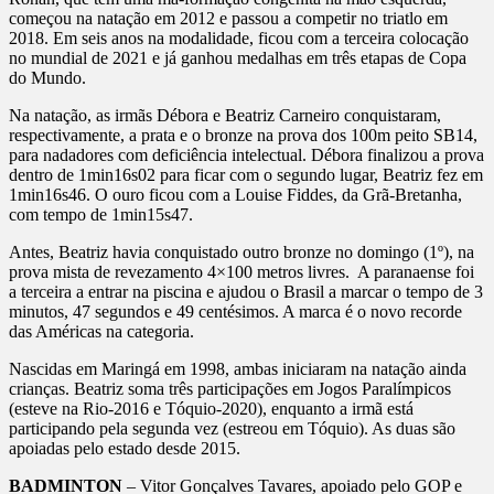
começou na natação em 2012 e passou a competir no triatlo em
2018. Em seis anos na modalidade, ficou com a terceira colocação
no mundial de 2021 e já ganhou medalhas em três etapas de Copa
do Mundo.
Na natação, as irmãs Débora e Beatriz Carneiro conquistaram,
respectivamente, a prata e o bronze na prova dos 100m peito SB14,
para nadadores com deficiência intelectual. Débora finalizou a prova
dentro de 1min16s02 para ficar com o segundo lugar, Beatriz fez em
1min16s46. O ouro ficou com a Louise Fiddes, da Grã-Bretanha,
com tempo de 1min15s47.
Antes, Beatriz havia conquistado outro bronze no domingo (1º), na
prova mista de revezamento 4×100 metros livres. A paranaense foi
a terceira a entrar na piscina e ajudou o Brasil a marcar o tempo de 3
minutos, 47 segundos e 49 centésimos. A marca é o novo recorde
das Américas na categoria.
Nascidas em Maringá em 1998, ambas iniciaram na natação ainda
crianças. Beatriz soma três participações em Jogos Paralímpicos
(esteve na Rio-2016 e Tóquio-2020), enquanto a irmã está
participando pela segunda vez (estreou em Tóquio). As duas são
apoiadas pelo estado desde 2015.
BADMINTON
– Vitor Gonçalves Tavares, apoiado pelo GOP e