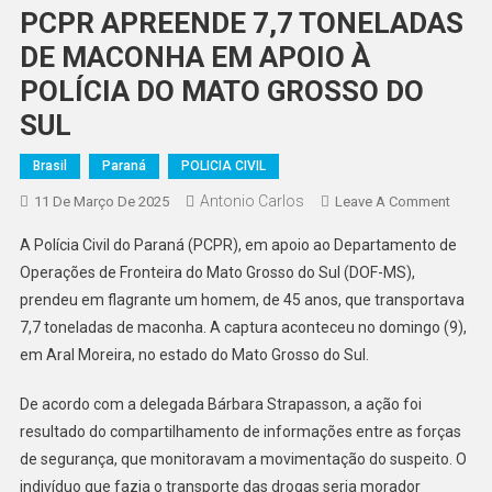
PCPR APREENDE 7,7 TONELADAS
DE MACONHA EM APOIO À
POLÍCIA DO MATO GROSSO DO
SUL
Brasil
Paraná
POLICIA CIVIL
Antonio Carlos
On
11 De Março De 2025
Leave A Comment
PCPR
A Polícia Civil do Paraná (PCPR), em apoio ao Departamento de
APRE
Operações de Fronteira do Mato Grosso do Sul (DOF-MS),
7,7
prendeu em flagrante um homem, de 45 anos, que transportava
TONE
7,7 toneladas de maconha. A captura aconteceu no domingo (9),
DE
MACO
em Aral Moreira, no estado do Mato Grosso do Sul.
EM
APOIO
De acordo com a delegada Bárbara Strapasson, a ação foi
À
resultado do compartilhamento de informações entre as forças
POLÍC
de segurança, que monitoravam a movimentação do suspeito. O
DO
indivíduo que fazia o transporte das drogas seria morador