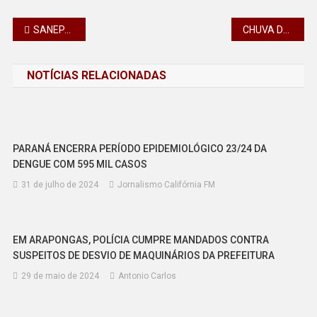
Navegação
SANEPAR LANÇA PROGRAMA PARA REGULARIZAÇÃO DE DÉBITOS
CHUVA DERRUBA TEMPERATURAS, MAS CALOR VOLTA JÁ NESTA SEMANA AO PARANÁ, INFORMA SIMEPAR
de
NOTÍCIAS RELACIONADAS
Post
PARANÁ ENCERRA PERÍODO EPIDEMIOLÓGICO 23/24 DA
DENGUE COM 595 MIL CASOS
31 de julho de 2024
Jornalismo Califórnia FM
EM ARAPONGAS, POLÍCIA CUMPRE MANDADOS CONTRA
SUSPEITOS DE DESVIO DE MAQUINÁRIOS DA PREFEITURA
29 de maio de 2024
Antonio Carlos