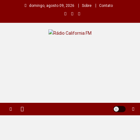
Skip
domingo, agosto 09, 2026
Sobre
Contato
to
content
Rádio California FM
A primeira do seu rádio