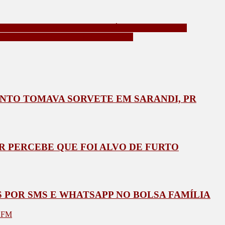
UE LAVAVA DINHEIRO DO TRÁFICO DE DROGAS
LSAS DE IPVA POR E-MAILS E SMS
NTO TOMAVA SORVETE EM SARANDI, PR
 PERCEBE QUE FOI ALVO DE FURTO
S POR SMS E WHATSAPP NO BOLSA FAMÍLIA
a FM