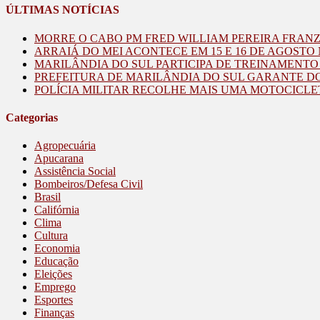
ÚLTIMAS NOTÍCIAS
MORRE O CABO PM FRED WILLIAM PEREIRA FRAN
ARRAIÁ DO MEI ACONTECE EM 15 E 16 DE AGOST
MARILÂNDIA DO SUL PARTICIPA DE TREINAMENT
PREFEITURA DE MARILÂNDIA DO SUL GARANTE D
POLÍCIA MILITAR RECOLHE MAIS UMA MOTOCICLE
Categorias
Agropecuária
Apucarana
Assistência Social
Bombeiros/Defesa Civil
Brasil
Califórnia
Clima
Cultura
Economia
Educação
Eleições
Emprego
Esportes
Finanças