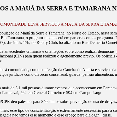
OS A MAUÁ DA SERRA E TAMARANA 
 COMUNIDADE LEVA SERVIÇOS A MAUÁ DA SERRA E TAM
 a população de Mauá da Serra e Tamarana, no Norte do Estado, nesta sem
o. Em Tamarana, o programa acontecerá em parceria com os programas Pa
(27), das 9h às 17h, no Rotary Club, localizado na Rua Demetrio Carnei
s de antecedentes criminais e orientações sobre como realizar denúncias
ional (CIN) para quem realizou o agendamento prévio. Os policiais civ
ão.
rios à comunidade, como confecção da Carteira do Autista e serviços d
serviços jurídicos como divórcio consensual, guarda, pensão alimentíci
ra mais de 3,1 mil pessoas durante eventos que aconteceram em Parana
em Paranavaí, 562 em General Carneiro e 594 em Campo Largo.
PCPR deu palestras para 840 alunos sobre prevenção de uso de drogas, b
rimes, esse tipo de conscientização é extremamente necessário para a 
delegacia não temos esse momento e esse espaço para dialogar”, disse.