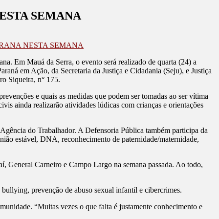
NESTA SEMANA
ARANA NESTA SEMANA
ana. Em Mauá da Serra, o evento será realizado de quarta (24) a
raná em Ação, da Secretaria da Justiça e Cidadania (Seju), e Justiça
ro Siqueira, n° 175.
, prevenções e quais as medidas que podem ser tomadas ao ser vítima
is ainda realizarão atividades lúdicas com crianças e orientações
a Agência do Trabalhador. A Defensoria Pública também participa da
a, união estável, DNA, reconhecimento de paternidade/maternidade,
vaí, General Carneiro e Campo Largo na semana passada. Ao todo,
ullying, prevenção de abuso sexual infantil e cibercrimes.
comunidade. “Muitas vezes o que falta é justamente conhecimento e