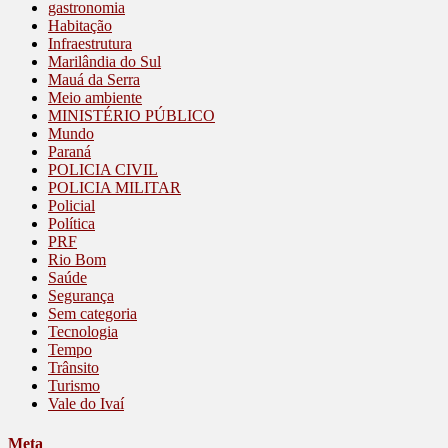
gastronomia
Habitação
Infraestrutura
Marilândia do Sul
Mauá da Serra
Meio ambiente
MINISTÉRIO PÚBLICO
Mundo
Paraná
POLICIA CIVIL
POLICIA MILITAR
Policial
Política
PRF
Rio Bom
Saúde
Segurança
Sem categoria
Tecnologia
Tempo
Trânsito
Turismo
Vale do Ivaí
Meta