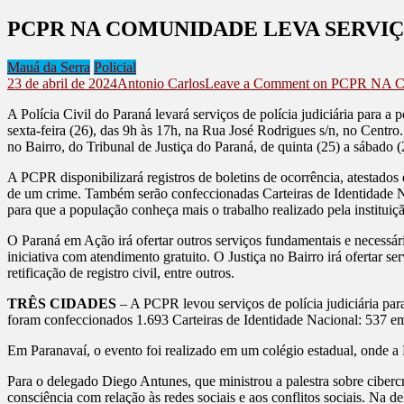
PCPR NA COMUNIDADE LEVA SERVIÇ
Mauá da Serra
Policial
23 de abril de 2024
Antonio Carlos
Leave a Comment
on PCPR NA
A Polícia Civil do Paraná levará serviços de polícia judiciária para
sexta-feira (26), das 9h às 17h, na Rua José Rodrigues s/n, no Centr
no Bairro, do Tribunal de Justiça do Paraná, de quinta (25) a sábado 
A PCPR disponibilizará registros de boletins de ocorrência, atestado
de um crime. Também serão confeccionadas Carteiras de Identidade Nac
para que a população conheça mais o trabalho realizado pela instituiç
O Paraná em Ação irá ofertar outros serviços fundamentais e necessá
iniciativa com atendimento gratuito. O Justiça no Bairro irá ofertar 
retificação de registro civil, entre outros.
TRÊS CIDADES
– A PCPR levou serviços de polícia judiciária pa
foram confeccionados 1.693 Carteiras de Identidade Nacional: 537 
Em Paranavaí, o evento foi realizado em um colégio estadual, onde a 
Para o delegado Diego Antunes, que ministrou a palestra sobre ciberc
consciência com relação às redes sociais e aos conflitos sociais. Na 