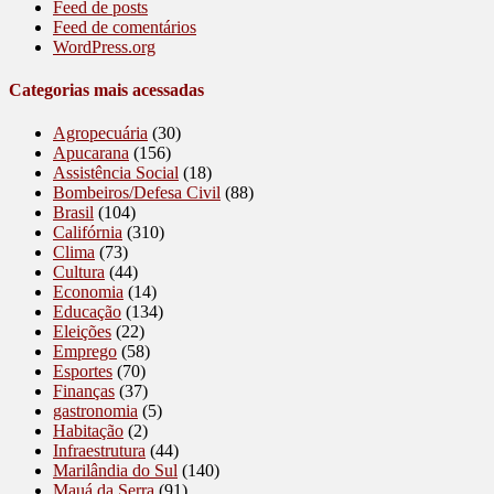
Feed de posts
Feed de comentários
WordPress.org
Categorias mais acessadas
Agropecuária
(30)
Apucarana
(156)
Assistência Social
(18)
Bombeiros/Defesa Civil
(88)
Brasil
(104)
Califórnia
(310)
Clima
(73)
Cultura
(44)
Economia
(14)
Educação
(134)
Eleições
(22)
Emprego
(58)
Esportes
(70)
Finanças
(37)
gastronomia
(5)
Habitação
(2)
Infraestrutura
(44)
Marilândia do Sul
(140)
Mauá da Serra
(91)