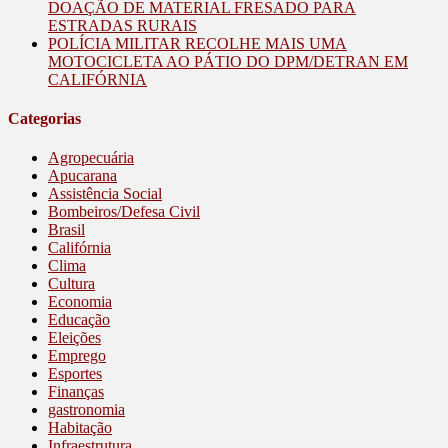
DOAÇÃO DE MATERIAL FRESADO PARA
ESTRADAS RURAIS
POLÍCIA MILITAR RECOLHE MAIS UMA
MOTOCICLETA AO PÁTIO DO DPM/DETRAN EM
CALIFÓRNIA
Categorias
Agropecuária
Apucarana
Assistência Social
Bombeiros/Defesa Civil
Brasil
Califórnia
Clima
Cultura
Economia
Educação
Eleições
Emprego
Esportes
Finanças
gastronomia
Habitação
Infraestrutura