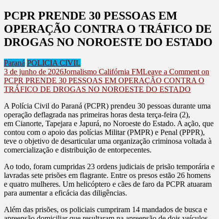
PCPR PRENDE 30 PESSOAS EM
OPERAÇÃO CONTRA O TRÁFICO DE
DROGAS NO NOROESTE DO ESTADO
Paraná
POLICIA CIVIL
3 de junho de 2026
Jornalismo Califórnia FM
Leave a Comment
on
PCPR PRENDE 30 PESSOAS EM OPERAÇÃO CONTRA O
TRÁFICO DE DROGAS NO NOROESTE DO ESTADO
A Polícia Civil do Paraná (PCPR) prendeu 30 pessoas durante uma
operação deflagrada nas primeiras horas desta terça-feira (2),
em Cianorte, Tapejara e Japurá, no Noroeste do Estado. A ação, que
contou com o apoio das polícias Militar (PMPR) e Penal (PPPR),
teve o objetivo de desarticular uma organização criminosa voltada à
comercialização e distribuição de entorpecentes.
Ao todo, foram cumpridas 23 ordens judiciais de prisão temporária e
lavradas sete prisões em flagrante. Entre os presos estão 26 homens
e quatro mulheres. Um helicóptero e cães de faro da PCPR atuaram
para aumentar a eficácia das diligências.
Além das prisões, os policiais cumpriram 14 mandados de busca e
apreensão domiciliar que resultaram na apreensão de dois veículos,