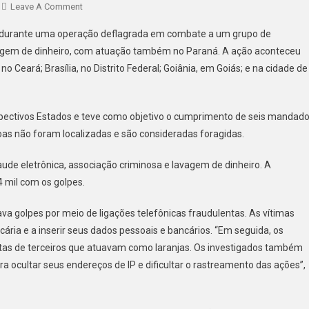
On
Leave A Comment
PCPR
as durante uma operação deflagrada em combate a um grupo de
PRENDE
lavagem de dinheiro, com atuação também no Paraná. A ação aconteceu
4
o Ceará; Brasília, no Distrito Federal; Goiânia, em Goiás; e na cidade de
EM
OPERAÇÃO
CONTRA
espectivos Estados e teve como objetivo o cumprimento de seis mandad
GRUPO
LIGADO
as não foram localizadas e são consideradas foragidas.
À
ude eletrônica, associação criminosa e lavagem de dinheiro. A
FRAUDE
ELETRÔNICA
 mil com os golpes.
E
LAVAGEM
va golpes por meio de ligações telefônicas fraudulentas. As vítimas
DE
cária e a inserir seus dados pessoais e bancários. “Em seguida, os
DINHEIRO
ontas de terceiros que atuavam como laranjas. Os investigados também
a ocultar seus endereços de IP e dificultar o rastreamento das ações”,