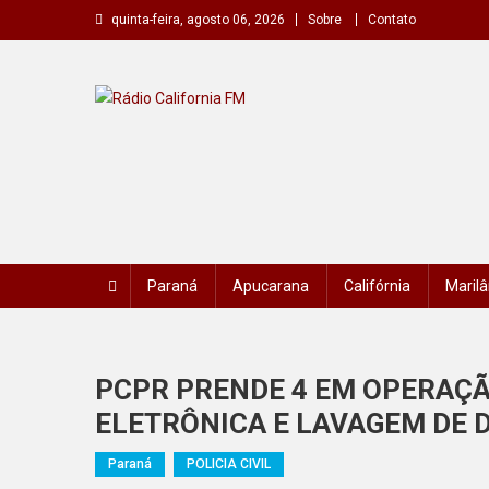
Skip
quinta-feira, agosto 06, 2026
Sobre
Contato
to
content
Rádio California FM
A primeira do seu rádio
Paraná
Apucarana
Califórnia
Marilâ
PCPR PRENDE 4 EM OPERAÇÃ
ELETRÔNICA E LAVAGEM DE 
Paraná
POLICIA CIVIL