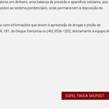
ores em dinheiro, uma balança de precisão e aparelhos celulares, que
uzidos ao sistema penitenciário, onde permanecem à disposição da
ão com informações que levem à apreensão de drogas e prisão de
PR, 181, do Disque-Denúncia ou (46) 3536-1202, diretamente à equipe d
COPEL TROCA 345 POSTES E RETOMA 100% DA REDE ELÉTRICA NA ÁREA URBANA DE RIO BONITO DO IGUAÇU