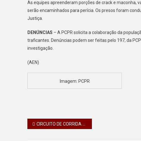
As equipes apreenderam porções de crack e maconha, val
serão encaminhados para perícia. Os presos foram cond
Justiça.
DENÚNCIAS
– A PCPR solicita a colaboração da populaç
traficantes. Denúncias podem ser feitas pelo 197, da PC
investigação.
(AEN)
Imagem: PCPR
Navegação
CIRCUITO DE CORRIDA DE RUA DE MARILÂNDIA DO SUL É ADIADO E NOVA DATA É MARCADA
de