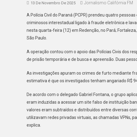
Jornalismo Califórnia FM
13 De Novembro De 2025
A Polícia Civil do Paraná (PCPR) prendeu quatro pesso
criminosos interestadual ligado à fraude eletrônica e 
nesta quarta-feira (12) em Redenção, no Pará; Fortaleza, n
São Paulo.
A operação contou com o apoio das Polícias Civis dos r
de prisão temporária e de busca e apreensão. Duas pesso
As investigações apuram os crimes de furto mediante fra
estimativa é que os investigados tenham angariado R$ 94
De acordo com o delegado Gabriel Fontana, o grupo aplica
eram induzidas a acessar um site falso de instituição ban
valores eram subtraídos e distribuídos entre diversas c
utilizavam redes privadas virtuais, as chamadas VPNs, par
explica.