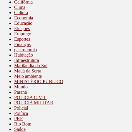
Califórnia
Clima
Cultura
Economia
Educação
Eleições
Emprego
Esportes
Finanças
gastronomia
Habitação
Infraestrutura
Marilândia do Sul
Mauá da Serra
Meio ambiente
MINISTÉRIO PÚBLICO
Mundo
Paraná
POLICIA CIVIL
POLICIA MILITAR
Policial
Política
PRF
Rio Bom
Saúde