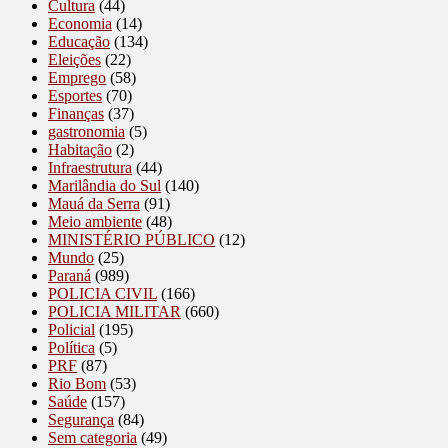
Cultura
(44)
Economia
(14)
Educação
(134)
Eleições
(22)
Emprego
(58)
Esportes
(70)
Finanças
(37)
gastronomia
(5)
Habitação
(2)
Infraestrutura
(44)
Marilândia do Sul
(140)
Mauá da Serra
(91)
Meio ambiente
(48)
MINISTÉRIO PÚBLICO
(12)
Mundo
(25)
Paraná
(989)
POLICIA CIVIL
(166)
POLICIA MILITAR
(660)
Policial
(195)
Política
(5)
PRF
(87)
Rio Bom
(53)
Saúde
(157)
Segurança
(84)
Sem categoria
(49)