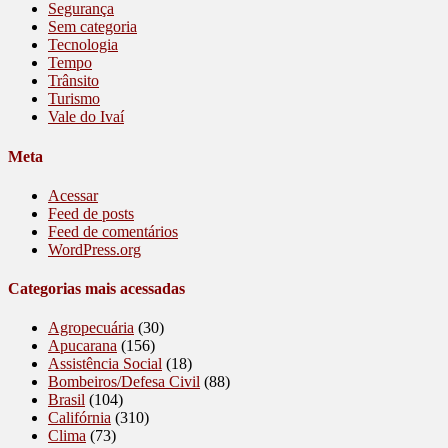
Segurança
Sem categoria
Tecnologia
Tempo
Trânsito
Turismo
Vale do Ivaí
Meta
Acessar
Feed de posts
Feed de comentários
WordPress.org
Categorias mais acessadas
Agropecuária
(30)
Apucarana
(156)
Assistência Social
(18)
Bombeiros/Defesa Civil
(88)
Brasil
(104)
Califórnia
(310)
Clima
(73)