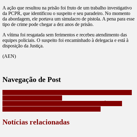
A ação que resultou na prisão foi fruto de um trabalho investigativo
da PCPR, que identificou o suspeito e seu paradeiro. No momento
da abordagem, ele portava um simulacro de pistola. A pena para esse
tipo de crime pode chegar a dez anos de prisão.
A vítima foi resgatada sem ferimentos e recebeu atendimento das
equipes policiais. O suspeito foi encaminhado à delegacia e está à
disposição da Justiça.
(AEN)
Navegação de Post
INSCRIÇÕES PARA CONCURSO DA RECEITA ESTADUAL
TERMINAM AMANHÃ (20)
PMPR APREENDE 2,5 MIL CIGARROS ELETRÔNICOS
CONTRABANDEADOS EM CAMPO LARGO
Notícias relacionadas