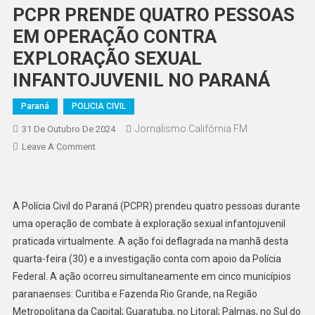
PCPR PRENDE QUATRO PESSOAS
EM OPERAÇÃO CONTRA
EXPLORAÇÃO SEXUAL
INFANTOJUVENIL NO PARANÁ
Paraná
POLICIA CIVIL
Jornalismo Califórnia FM
31 De Outubro De 2024
On
Leave A Comment
PCPR
PRENDE
QUATRO
A Polícia Civil do Paraná (PCPR) prendeu quatro pessoas durante
PESSOAS
uma operação de combate à exploração sexual infantojuvenil
EM
praticada virtualmente. A ação foi deflagrada na manhã desta
OPERAÇÃO
quarta-feira (30) e a investigação conta com apoio da Polícia
CONTRA
EXPLORAÇÃO
Federal. A ação ocorreu simultaneamente em cinco municípios
SEXUAL
paranaenses: Curitiba e Fazenda Rio Grande, na Região
INFANTOJUVENIL
Metropolitana da Capital; Guaratuba, no Litoral; Palmas, no Sul do