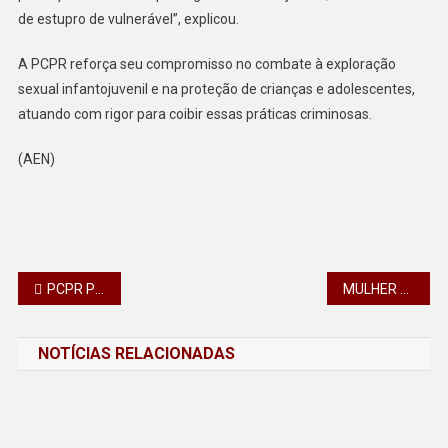
de estupro de vulnerável”, explicou.
A PCPR reforça seu compromisso no combate à exploração
sexual infantojuvenil e na proteção de crianças e adolescentes,
atuando com rigor para coibir essas práticas criminosas.
(AEN)
Navegação
PCPR PRENDE NOVE INTEGRANTES DE UM GRUPO ESPECIALIZADO EM ROUBOS DE CARGAS
MULHER GRÁVIDA É AGREDIDA POR HOMEM EM RIO BOM, PR
de
NOTÍCIAS RELACIONADAS
Post