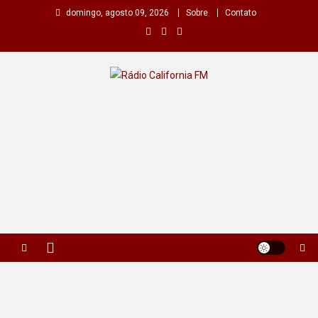
Skip
domingo, agosto 09, 2026
Sobre
Contato
to
content
Rádio California FM
A primeira do seu rádio