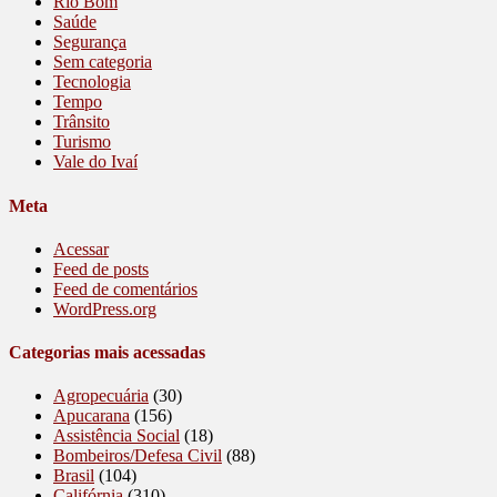
Rio Bom
Saúde
Segurança
Sem categoria
Tecnologia
Tempo
Trânsito
Turismo
Vale do Ivaí
Meta
Acessar
Feed de posts
Feed de comentários
WordPress.org
Categorias mais acessadas
Agropecuária
(30)
Apucarana
(156)
Assistência Social
(18)
Bombeiros/Defesa Civil
(88)
Brasil
(104)
Califórnia
(310)