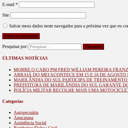
E-mail
*
Site
Salvar meus dados neste navegador para a próxima vez que eu co
Pesquisar por:
ÚLTIMAS NOTÍCIAS
MORRE O CABO PM FRED WILLIAM PEREIRA FRAN
ARRAIÁ DO MEI ACONTECE EM 15 E 16 DE AGOST
MARILÂNDIA DO SUL PARTICIPA DE TREINAMENT
PREFEITURA DE MARILÂNDIA DO SUL GARANTE D
POLÍCIA MILITAR RECOLHE MAIS UMA MOTOCICLE
Categorias
Agropecuária
Apucarana
Assistência Social
Bombeiros/Defesa Civil