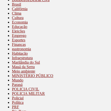
Brasil
Califórnia
Clima
Cultura
Economia
Educação
Eleições
Emprego
Esportes
Finanças
gastronomia
Habitação
Infraestrutura
Marilândia do Sul
Mauá da Serra
Meio ambiente
MINISTÉRIO PÚBLICO
Mundo
Paraná
POLICIA CIVIL
POLICIA MILITAR
Policial
Política
PRF