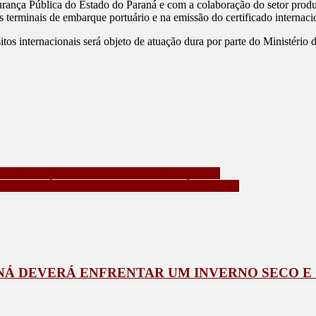
urança Pública do Estado do Paraná e com a colaboração do setor produ
os terminais de embarque portuário e na emissão do certificado internac
tos internacionais será objeto de atuação dura por parte do Ministério 
AT NO IPVA E LICENCIAMENTO DE 2025
RCEBE APÓS ANDAR ALGUNS QUILÔMETROS
Á DEVERÁ ENFRENTAR UM INVERNO SECO E