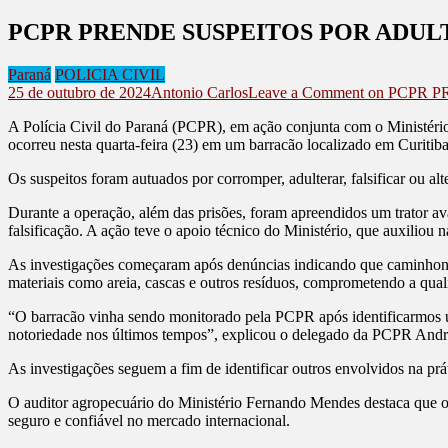
PCPR PRENDE SUSPEITOS POR ADUL
Paraná
POLICIA CIVIL
25 de outubro de 2024
Antonio Carlos
Leave a Comment
on PCPR 
A Polícia Civil do Paraná (PCPR), em ação conjunta com o Ministério
ocorreu nesta quarta-feira (23) em um barracão localizado em Curitiba
Os suspeitos foram autuados por corromper, adulterar, falsificar ou al
Durante a operação, além das prisões, foram apreendidos um trator av
falsificação. A ação teve o apoio técnico do Ministério, que auxiliou n
As investigações começaram após denúncias indicando que caminhoneiros
materiais como areia, cascas e outros resíduos, comprometendo a qua
“O barracão vinha sendo monitorado pela PCPR após identificarmos um
notoriedade nos últimos tempos”, explicou o delegado da PCPR André
As investigações seguem a fim de identificar outros envolvidos na prá
O auditor agropecuário do Ministério Fernando Mendes destaca que o 
seguro e confiável no mercado internacional.