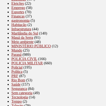
Eleições
(22)
Emprego
(58)
Esportes
(70)
Finanças
(37)
gastronomia
(5)
Habitação
(2)
Infraestrutura
(44)
Marilândia do Sul
(140)
Mauá da Serra
(91)
Meio ambiente
(48)
MINISTÉRIO PÚBLICO
(12)
Mundo
(25)
Paraná
(989)
POLICIA CIVIL
(166)
POLICIA MILITAR
(660)
Policial
(195)
Política
(5)
PRF
(87)
Rio Bom
(53)
Saúde
(157)
Segurança
(84)
Sem categoria
(49)
Tecnologia
(14)
Tempo
(2)
Trânsito
(79)