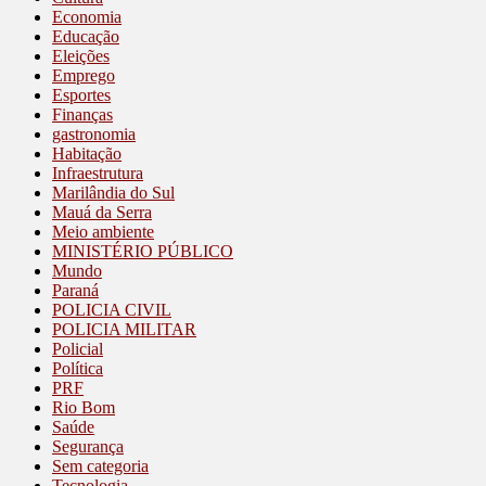
Economia
Educação
Eleições
Emprego
Esportes
Finanças
gastronomia
Habitação
Infraestrutura
Marilândia do Sul
Mauá da Serra
Meio ambiente
MINISTÉRIO PÚBLICO
Mundo
Paraná
POLICIA CIVIL
POLICIA MILITAR
Policial
Política
PRF
Rio Bom
Saúde
Segurança
Sem categoria
Tecnologia