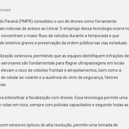
On
omment
PMPR
tar do Paraná (PMPR) consolidou o uso de drones como ferramenta
INTENSIFICA
pais rodovias de acesso ao Litoral. O emprego dessa tecnologia ocorre n
FISCALIZAÇÃO
e concentram o maior fluxo de veículos durante a temporada e que
COM
sinistros graves e preservação da ordem pública nas vias estaduais.
DRONES
NAS
alização ostensiva, permitindo que as equipes identifiquem infrações de
RODOVIAS
DE
s aeronaves são fundamentais para flagrar ultrapassagens em locais
ACESSO
e elevam o risco de colisões frontais e atropelamentos, bem como à
AO
 de celular ao volante e a ausência do cinto de segurança, fatores
LITORAL
nas.
ra intensificar a fiscalização com drones. Essa tecnologia permite uma
 vidas em risco, sempre com policiais capacitados e seguindo todas as
s com sensores ópticos de alta resolução, permite uma tomada de