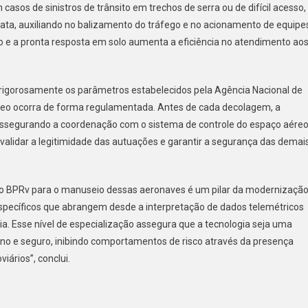
casos de sinistros de trânsito em trechos de serra ou de difícil acesso,
a, auxiliando no balizamento do tráfego e no acionamento de equipe
o e a pronta resposta em solo aumenta a eficiência no atendimento ao
igorosamente os parâmetros estabelecidos pela Agência Nacional de
éreo ocorra de forma regulamentada. Antes de cada decolagem, a
 assegurando a coordenação com o sistema de controle do espaço aére
 validar a legitimidade das autuações e garantir a segurança das demai
 do BPRv para o manuseio dessas aeronaves é um pilar da modernizaçã
específicos que abrangem desde a interpretação de dados telemétricos
a. Esse nível de especialização assegura que a tecnologia seja uma
o e seguro, inibindo comportamentos de risco através da presença
iários”, conclui.