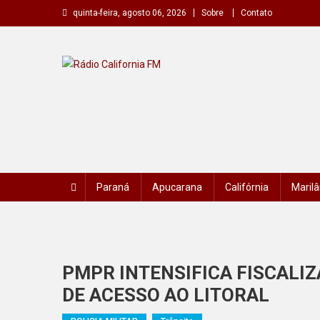
Skip
quinta-feira, agosto 06, 2026
Sobre
Contato
to
content
Rádio California FM
A primeira do seu rádio
Paraná
Apucarana
Califórnia
Marilâ
PMPR INTENSIFICA FISCALI
DE ACESSO AO LITORAL