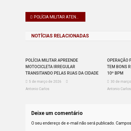
Navegação
POLÍCIA MILITAR ATENDE CASO DE VIOLÊNCIA DOMÉSTICA EM JANDAIA DO SUL
de
NOTÍCIAS RELACIONADAS
Post
POLÍCIA MILITAR APREENDE
OPERAÇÃO F
MOTOCICLETA IRREGULAR
TEM BONS R
TRANSITANDO PELAS RUAS DA CIDADE
10º BPM
5 de março de 2026
30 de março
Antonio Carlos
Antonio Carlos
Deixe um comentário
O seu endereço de e-mail não será publicado.
Campos 