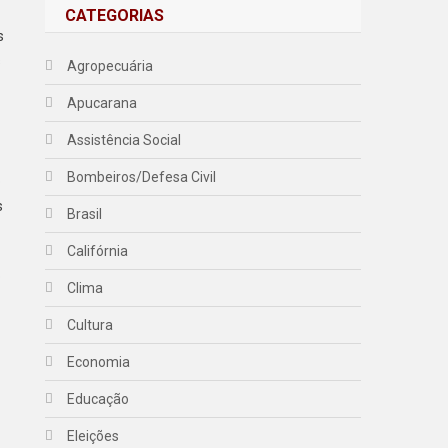
CATEGORIAS
s
s
Agropecuária
Apucarana
Assistência Social
Bombeiros/Defesa Civil
o
s
Brasil
Califórnia
o
Clima
Cultura
Economia
Educação
Eleições