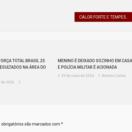
CALOR FORTE E TEMPESTADES: CARACTERÍSTICAS DE VERÃO VOLTAM AO PARANÁ NESTA SEMANA
ORÇA TOTAL BRASIL 25
MENINO É DEIXADO SOZINHO EM CAS
ESULTADOS NA ÁREA DO
E POLÍCIA MILITAR É ACIONADA
29 de maio de 2024
Antonio Carlos
 de 2026
obrigatórios são marcados com
*