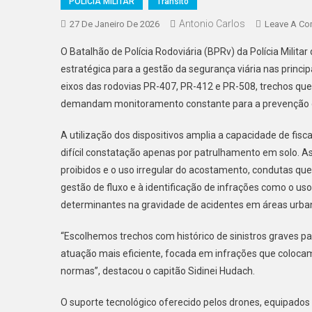
POLICIA MILITAR
Trânsito
Antonio Carlos
27 De Janeiro De 2026
Leave A C
O Batalhão de Polícia Rodoviária (BPRv) da Polícia Mili
estratégica para a gestão da segurança viária nas princi
eixos das rodovias PR-407, PR-412 e PR-508, trechos qu
demandam monitoramento constante para a prevenção de 
A utilização dos dispositivos amplia a capacidade de fisc
difícil constatação apenas por patrulhamento em solo. A
proibidos e o uso irregular do acostamento, condutas qu
gestão de fluxo e à identificação de infrações como o uso
determinantes na gravidade de acidentes em áreas urba
“Escolhemos trechos com histórico de sinistros graves pa
atuação mais eficiente, focada em infrações que colocam
normas”, destacou o capitão Sidinei Hudach.
O suporte tecnológico oferecido pelos drones, equipado