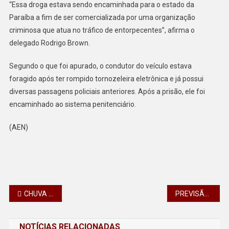
PARA
“Essa droga estava sendo encaminhada para o estado da
A
Paraíba a fim de ser comercializada por uma organização
PARAÍBA
criminosa que atua no tráfico de entorpecentes”, afirma o
delegado Rodrigo Brown.
Segundo o que foi apurado, o condutor do veículo estava
foragido após ter rompido tornozeleira eletrônica e já possui
diversas passagens policiais anteriores. Após a prisão, ele foi
encaminhado ao sistema penitenciário.
(AEN)
Navegação
CHUVA DO FIM DE SEMANA SUPERA EM ATÉ 84% A MÉDIA MENSAL EM ALGUMAS REGIÕES DO PARANÁ
PREVISÃO DO TEMPO: SUL SERÁ CHUVOSO EM BOA PARTE DO TERRITÓRIO, NESTA TERÇA-FEIRA (10)
de
NOTÍCIAS RELACIONADAS