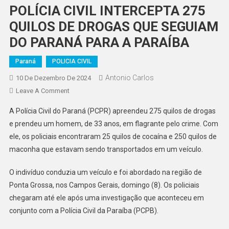
POLÍCIA CIVIL INTERCEPTA 275
QUILOS DE DROGAS QUE SEGUIAM
DO PARANÁ PARA A PARAÍBA
Paraná
POLICIA CIVIL
Antonio Carlos
10 De Dezembro De 2024
On
Leave A Comment
POLÍCIA
A Polícia Civil do Paraná (PCPR) apreendeu 275 quilos de drogas
CIVIL
e prendeu um homem, de 33 anos, em flagrante pelo crime. Com
INTERCEPTA
ele, os policiais encontraram 25 quilos de cocaína e 250 quilos de
275
maconha que estavam sendo transportados em um veículo.
QUILOS
DE
O indivíduo conduzia um veículo e foi abordado na região de
DROGAS
QUE
Ponta Grossa, nos Campos Gerais, domingo (8). Os policiais
SEGUIAM
chegaram até ele após uma investigação que aconteceu em
DO
conjunto com a Polícia Civil da Paraíba (PCPB).
PARANÁ