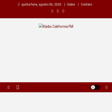
Skip
quinta-feira, agosto 06, 2026
Sobre
Contato
to
content
Rádio California FM
A primeira do seu rádio