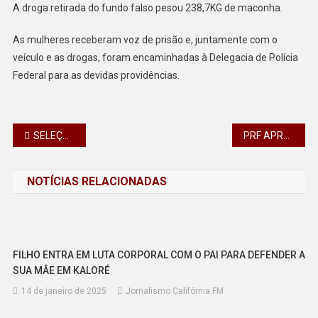
A droga retirada do fundo falso pesou 238,7KG de maconha.
As mulheres receberam voz de prisão e, juntamente com o
veículo e as drogas, foram encaminhadas à Delegacia de Polícia
Federal para as devidas providências.
Navegação
SELEÇÃO BRASILEIRA DE FUTSAL CONQUISTA TÍTULO COM CAMPANHA INVICTA EM SÃO JOSÉ DOS PINHAIS
PRF APREENDE 90 MIL COMPRIMIDOS DE ECSTASY NO PARANÁ – A SEGUNDA MAIOR DA HISTÓRIA
de
NOTÍCIAS RELACIONADAS
Post
FILHO ENTRA EM LUTA CORPORAL COM O PAI PARA DEFENDER A
SUA MÃE EM KALORÉ
14 de janeiro de 2025
Jornalismo Califórnia FM