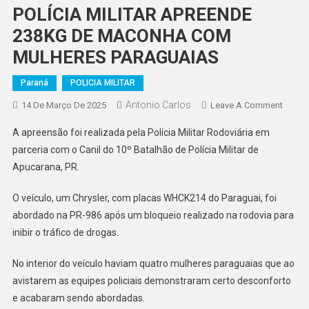
POLÍCIA MILITAR APREENDE
238KG DE MACONHA COM
MULHERES PARAGUAIAS
Paraná
POLICIA MILITAR
Antonio Carlos
On
14 De Março De 2025
Leave A Comment
POLÍC
A apreensão foi realizada pela Polícia Militar Rodoviária em
MILIT
parceria com o Canil do 10º Batalhão de Polícia Militar de
APRE
Apucarana, PR.
238KG
DE
O veículo, um Chrysler, com placas WHCK214 do Paraguai, foi
MACO
abordado na PR-986 após um bloqueio realizado na rodovia para
COM
MULH
inibir o tráfico de drogas.
PARA
No interior do veículo haviam quatro mulheres paraguaias que ao
avistarem as equipes policiais demonstraram certo desconforto
e acabaram sendo abordadas.