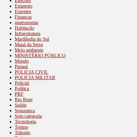
Eleições
Emprego
Esportes
Finanças
gastronomia
Habitação
Infraestrutura
Marilândia do Sul
Mauá da Serra
Meio ambiente
MINISTÉRIO PÚBLICO
Mundo
Paraná
POLICIA CIVIL
POLICIA MILITAR
Policial
Política
PRF
Rio Bom
Saúde
Segurança
Sem categoria
Tecnologia
Tempo
Trânsito