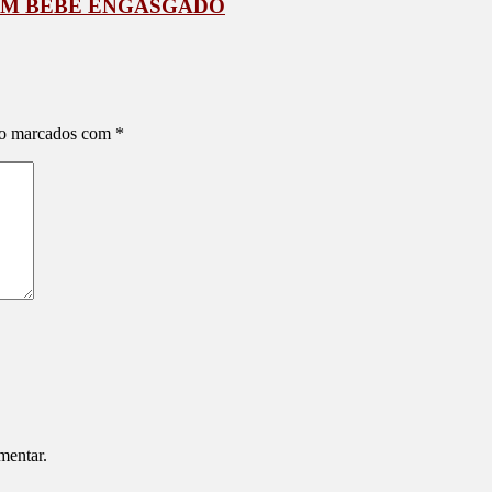
 UM BEBÊ ENGASGADO
ão marcados com
*
mentar.