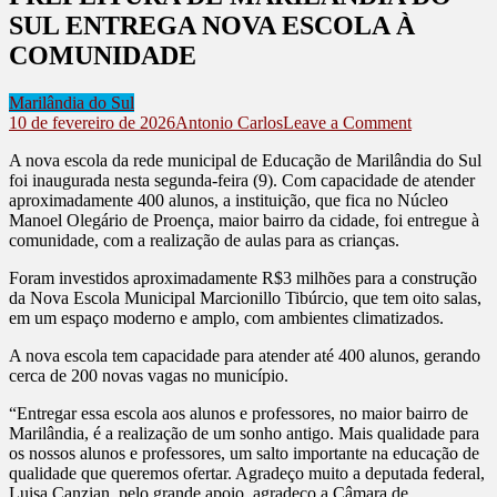
SUL ENTREGA NOVA ESCOLA À
COMUNIDADE
Marilândia do Sul
on
10 de fevereiro de 2026
Antonio Carlos
Leave a Comment
PREFEIT
A nova escola da rede municipal de Educação de Marilândia do Sul
DE
foi inaugurada nesta segunda-feira (9). Com capacidade de atender
MARILÂN
aproximadamente 400 alunos, a instituição, que fica no Núcleo
DO
Manoel Olegário de Proença, maior bairro da cidade, foi entregue à
SUL
comunidade, com a realização de aulas para as crianças.
ENTREGA
NOVA
Foram investidos aproximadamente R$3 milhões para a construção
ESCOLA
da Nova Escola Municipal Marcionillo Tibúrcio, que tem oito salas,
À
em um espaço moderno e amplo, com ambientes climatizados.
COMUNI
A nova escola tem capacidade para atender até 400 alunos, gerando
cerca de 200 novas vagas no município.
“Entregar essa escola aos alunos e professores, no maior bairro de
Marilândia, é a realização de um sonho antigo. Mais qualidade para
os nossos alunos e professores, um salto importante na educação de
qualidade que queremos ofertar. Agradeço muito a deputada federal,
Luisa Canzian, pelo grande apoio, agradeço a Câmara de