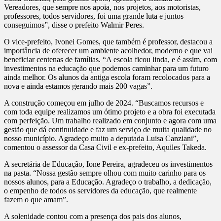
Vereadores, que sempre nos apoia, nos projetos, aos motoristas,
professores, todos servidores, foi uma grande luta e juntos
conseguimos”, disse o prefeito Walmir Peres.
O vice-prefeito, Ivonei Gomes, que também é professor, destacou a
importância de oferecer um ambiente acolhedor, moderno e que vai
beneficiar centenas de famílias. “A escola ficou linda, e é assim, com
investimentos na educação que podemos caminhar para um futuro
ainda melhor. Os alunos da antiga escola foram recolocados para a
nova e ainda estamos gerando mais 200 vagas”.
A construção começou em julho de 2024. “Buscamos recursos e
com toda equipe realizamos um ótimo projeto e a obra foi executada
com perfeição. Um trabalho realizado em conjunto e agora com uma
gestão que dá continuidade e faz um serviço de muita qualidade no
nosso município. Agradeço muito a deputada Luisa Canziani”,
comentou o assessor da Casa Civil e ex-prefeito, Aquiles Takeda.
A secretária de Educação, Ione Pereira, agradeceu os investimentos
na pasta. “Nossa gestão sempre olhou com muito carinho para os
nossos alunos, para a Educação. Agradeço o trabalho, a dedicação,
o empenho de todos os servidores da educação, que realmente
fazem o que amam”.
A solenidade contou com a presença dos pais dos alunos,