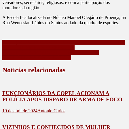
vereadores, secretários, religiosos, e com a participação dos
moradores da região.
A Escola fica localizada no Núcleo Manoel Olegário de Proença, na
Rua Wenceslau Lábios do Santos ao lado da quadra de esportes.
Navegação
MULHER É AGREDIDA POR EX-CONVIVENTE E ACIONA
A POLÍCIA EM BOM SUCESSO, PR
de
HOMEM É ABORDADO EM ZONA RURAL DE
Post
MARILÂNDIA APÓS DENÚNCIA
Notícias relacionadas
FUNCIONÁRIOS DA COPEL ACIONAM A
POLÍCIA APÓS DISPARO DE ARMA DE FOGO
19 de abril de 2024
Antonio Carlos
VIZINHOS E CONHECIDOS DE MULHER