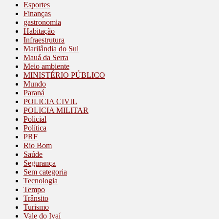
Esportes
Finanças
gastronomia
Habitação
Infraestrutura
Marilândia do Sul
Mauá da Serra
Meio ambiente
MINISTÉRIO PÚBLICO
Mundo
Paraná
POLICIA CIVIL
POLICIA MILITAR
Policial
Política
PRF
Rio Bom
Saúde
Segurança
Sem categoria
Tecnologia
Tempo
Trânsito
Turismo
Vale do Ivaí