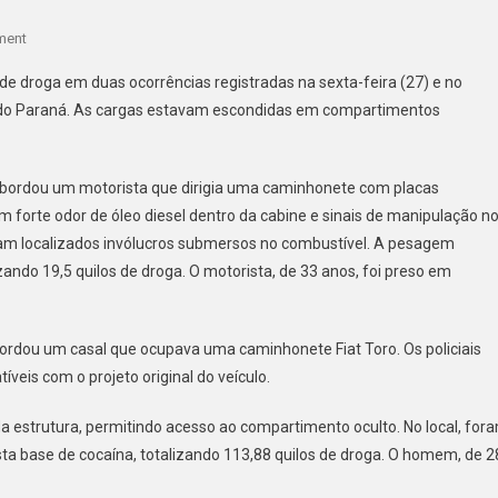
On
ment
PRF
 de droga em duas ocorrências registradas na sexta-feira (27) e no
APREENDE
or do Paraná. As cargas estavam escondidas em compartimentos
MAIS
DE
130
F abordou um motorista que dirigia uma caminhonete com placas
KG
am forte odor de óleo diesel dentro da cabine e sinais de manipulação n
DE
DROGAS
oram localizados invólucros submersos no combustível. A pesagem
DE
izando 19,5 quilos de droga. O motorista, de 33 anos, foi preso em
ALTO
VALOR
ESCONDIDAS
ordou um casal que ocupava uma caminhonete Fiat Toro. Os policiais
EM
íveis com o projeto original do veículo.
VEÍCULOS
NO
da estrutura, permitindo acesso ao compartimento oculto. No local, for
PARANÁ
sta base de cocaína, totalizando 113,88 quilos de droga. O homem, de 2