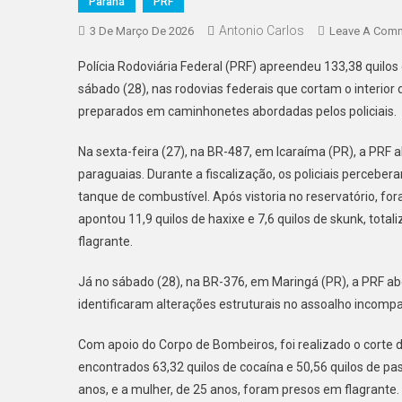
Paraná
PRF
Antonio Carlos
3 De Março De 2026
Leave A Com
Polícia Rodoviária Federal (PRF) apreendeu 133,38 quilos
sábado (28), nas rodovias federais que cortam o interi
preparados em caminhonetes abordadas pelos policiais.
Na sexta-feira (27), na BR-487, em Icaraíma (PR), a PR
paraguaias. Durante a fiscalização, os policiais perceber
tanque de combustível. Após vistoria no reservatório, f
apontou 11,9 quilos de haxixe e 7,6 quilos de skunk, total
flagrante.
Já no sábado (28), na BR-376, em Maringá (PR), a PRF ab
identificaram alterações estruturais no assoalho incompat
Com apoio do Corpo de Bombeiros, foi realizado o corte 
encontrados 63,32 quilos de cocaína e 50,56 quilos de pa
anos, e a mulher, de 25 anos, foram presos em flagrante.