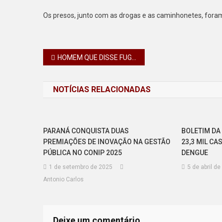
Os presos, junto com as drogas e as caminhonetes, foram
Navegação
HOMEM QUE DISSE FUGIR DE CLÍNICA PSIQUIÁTRICA ASSUSTA MORADORES NA SERRA DO CADEADO EM MAUÁ DA SERRA
de
NOTÍCIAS RELACIONADAS
Post
PARANÁ CONQUISTA DUAS
BOLETIM DA
PREMIAÇÕES DE INOVAÇÃO NA GESTÃO
23,3 MIL C
PÚBLICA NO CONIP 2025
DENGUE
1 de setembro de 2025
5 de abril d
Antonio Carlos
Deixe um comentário