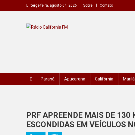
Skip
terça-feira, agosto 04, 2026
Sobre
Contato
to
content
Rádio California FM
A primeira do seu rádio
Paraná
Apucarana
Califórnia
Marilâ
PRF APREENDE MAIS DE 130 
ESCONDIDAS EM VEÍCULOS 