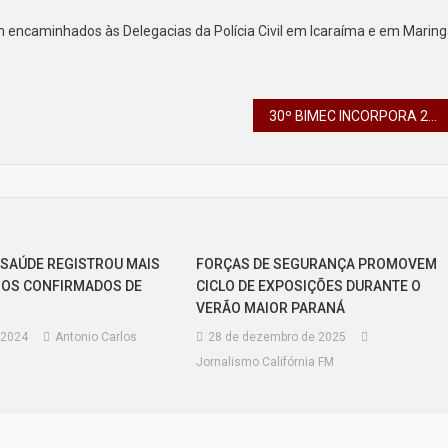
 encaminhados às Delegacias da Polícia Civil em Icaraíma e em Maring
30º BIMEC INCORPORA 233 NOVOS SOLDADOS EM APUCARANA
 SAÚDE REGISTROU MAIS
FORÇAS DE SEGURANÇA PROMOVEM
ASOS CONFIRMADOS DE
CICLO DE EXPOSIÇÕES DURANTE O
VERÃO MAIOR PARANÁ
e 2024
Antonio Carlos
28 de dezembro de 2025
Jornalismo Califórnia FM