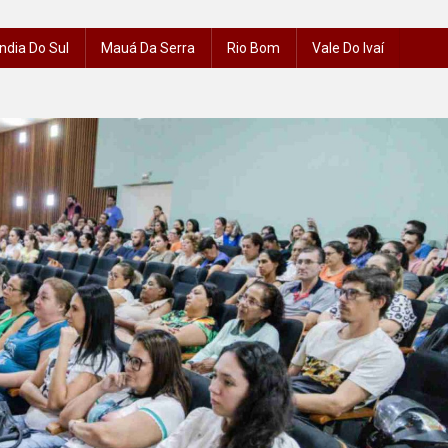
ndia Do Sul
Mauá Da Serra
Rio Bom
Vale Do Ivaí