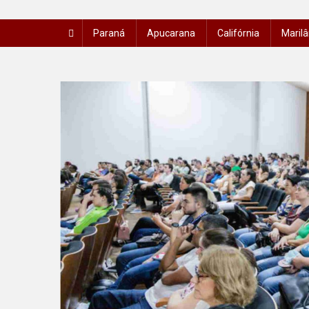
Paraná
Apucarana
Califórnia
Marilâ