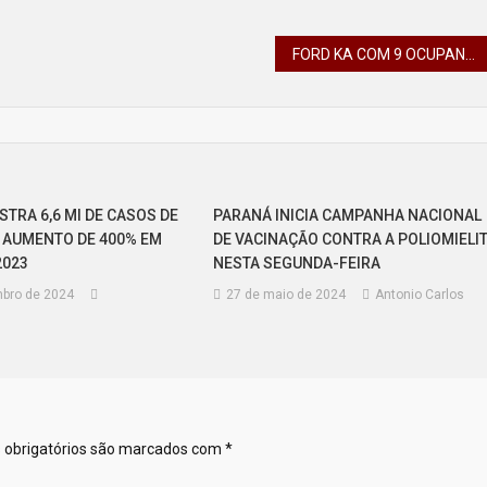
FORD KA COM 9 OCUPANTES SOFRE ACIDENTE NA PR-466
STRA 6,6 MI DE CASOS DE
PARANÁ INICIA CAMPANHA NACIONAL
 AUMENTO DE 400% EM
DE VACINAÇÃO CONTRA A POLIOMIELI
2023
NESTA SEGUNDA-FEIRA
bro de 2024
27 de maio de 2024
Antonio Carlos
obrigatórios são marcados com
*