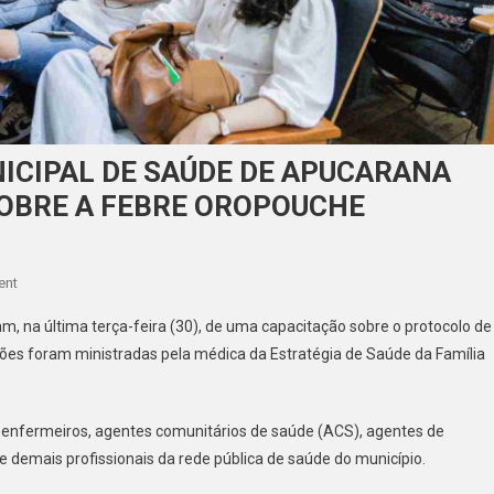
NICIPAL DE SAÚDE DE APUCARANA
OBRE A FEBRE OROPOUCHE
On
ent
PROFISSIONAIS
am, na última terça-feira (30), de uma capacitação sobre o protocolo de
DA
ões foram ministradas pela médica da Estratégia de Saúde da Família
REDE
MUNICIPAL
DE
s, enfermeiros, agentes comunitários de saúde (ACS), agentes de
SAÚDE
 demais profissionais da rede pública de saúde do município.
DE
APUCARANA