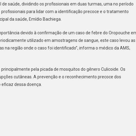
l de saúde, dividindo os profissionais em duas turmas, uma no período
RECEBERAM
 profissionais para lidar com a identificação precoce e o tratamento
CAPACITAÇÃO
SOBRE
cipal da saúde, Emídio Bachiega.
A
FEBRE
mportância devido à confirmação de um caso de febre do Oropouche e
OROPOUCHE
 periodicamente utilizado em amostragens de sangue, este caso levou as
as na região onde o caso foi identificado”, informa o médico da AMS,
principalmente pela picada de mosquitos do gênero Culicoide. Os
erupções cutâneas. A prevenção e o reconhecimento precoce dos
 eficaz dessa doença.