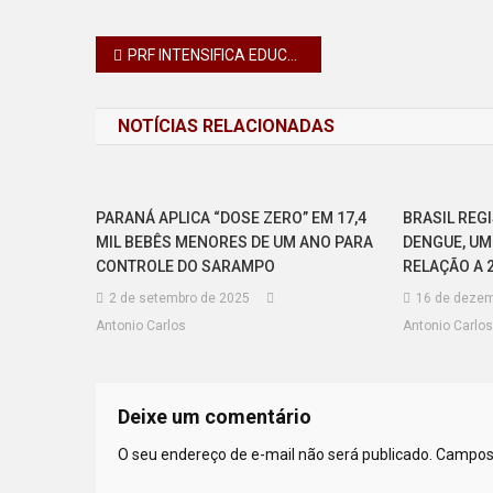
Navegação
PRF INTENSIFICA EDUCAÇÃO PARA O TRÂNSITO NO MAIO AMARELO NO PARANÁ
de
NOTÍCIAS RELACIONADAS
Post
PARANÁ APLICA “DOSE ZERO” EM 17,4
BRASIL REGI
MIL BEBÊS MENORES DE UM ANO PARA
DENGUE, UM
CONTROLE DO SARAMPO
RELAÇÃO A 
2 de setembro de 2025
16 de dezem
Antonio Carlos
Antonio Carlos
Deixe um comentário
O seu endereço de e-mail não será publicado.
Campos 