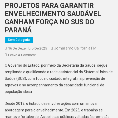
PROJETOS PARA GARANTIR
ENVELHECIMENTO SAUDÁVEL
GANHAM FORÇA NO SUS DO
PARANÁ
Sem Categoria
Jornalismo Califórnia FM
16 De Dezembro De 2025
On
Leave A Comment
PROJETOS
O Governo do Estado, por meio da Secretaria da Saúde, segue
PARA
ampliando e qualificando a rede assistencial do Sistema Único de
GARANTIR
Saúde (SUS), com foco no cuidado integral, na prevenção de
ENVELHECIMENTO
agravos e no acompanhamento da capacidade funcional da
SAUDÁVEL
GANHAM
população idosa.
FORÇA
NO
Desde 2019, o Estado desenvolve ações com uma nova
SUS
abordagem para o envelhecimento. Em 2025, o trabalho se
DO
manteve fortalecido. As políticas públicas voltadas à promoção