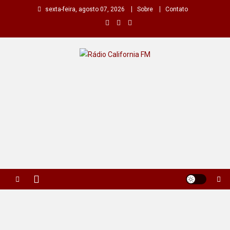
Skip
sexta-feira, agosto 07, 2026
Sobre
Contato
to
content
Rádio California FM
A primeira do seu rádio