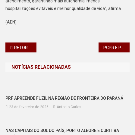
atendimento, garantindo mais autonomia, menos
hospitalizações evitáveis e melhor qualidade de vida”, afirma.
(AEN)
Navegação
RETORNO DE ATHLETICO E CORITIBA À SÉRIE A DO BRASILEIRÃO VAI IMPACTAR O TURISMO DO PARANÁ
PCPR E PMPR APREENDEM 4 TONELADAS DE MACONHA EM VEÍCULO EM SÃO MIGUEL DO IGUAÇU
de
NOTÍCIAS RELACIONADAS
Post
PRF APREENDE FUZIL NA REGIÃO DE FRONTEIRA DO PARANÁ
23 de fevereiro de 2026
Antonio Carlos
NAS CAPITAIS DO SUL DO PAÍS, PORTO ALEGRE E CURITIBA