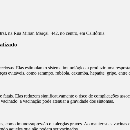
al, na Rua Mirian Marçal. 442, no centro, em Califórnia.
alizado
cciosas. Elas estimulam o sistema imunológico a produzir uma resposta 
ças evitáveis, como sarampo, rubéola, caxumba, hepatite, gripe, entre o
 fatais. Elas reduzem significativamente o risco de complicações assoc
vacinado, a vacinação pode atenuar a gravidade dos sintomas.
, como imunossupressão ou alergias graves. Ao manter suas vacinas em
endo aqueles que não podem ser vacinados.