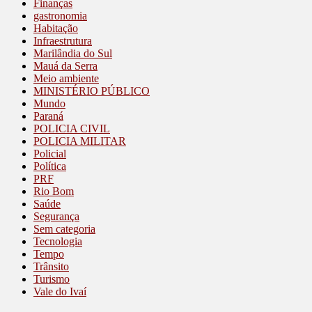
Finanças
gastronomia
Habitação
Infraestrutura
Marilândia do Sul
Mauá da Serra
Meio ambiente
MINISTÉRIO PÚBLICO
Mundo
Paraná
POLICIA CIVIL
POLICIA MILITAR
Policial
Política
PRF
Rio Bom
Saúde
Segurança
Sem categoria
Tecnologia
Tempo
Trânsito
Turismo
Vale do Ivaí