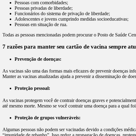
Pessoas com comorbidades;
Pessoas privadas de liberdade;
Funcionários do sistema de privação de liberdade;
Adolescentes e jovens cumprindo medidas socioeducativas;
Pessoas em situação de rua.
Todas as pessoas mencionadas podem procurar o Posto de Saúde Centr
7 razões para manter seu cartão de vacina sempre atu
Prevenção de doenças:
As vacinas são uma das formas mais eficazes de prevenir doenças infe
Manter as vacinas atualizadas ajuda a prevenir a disseminação de doen
Proteção pessoal:
As vacinas protegem você de contrair doenças graves e potencialmente
até mesmo morte. Mesmo se você contrair uma doença para a qual foi 
Proteção de grupos vulneráveis:
Algumas pessoas não podem ser vacinadas devido a condições médicas
“imunidade de rebanho”. Isso reduz a propagação de doenças, proteg