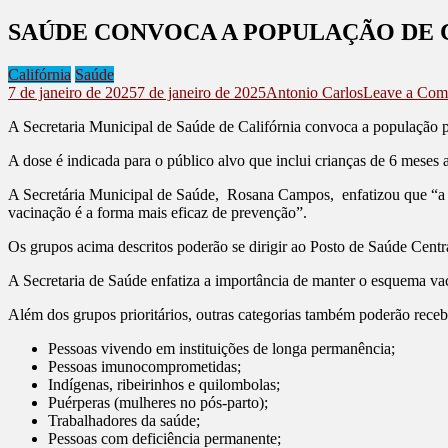
SAÚDE CONVOCA A POPULAÇÃO DE C
Califórnia
Saúde
7 de janeiro de 2025
7 de janeiro de 2025
Antonio Carlos
Leave a Co
A Secretaria Municipal de Saúde de Califórnia convoca a população p
A dose é indicada para o público alvo que inclui crianças de 6 meses
A Secretária Municipal de Saúde, Rosana Campos, enfatizou que “a va
vacinação é a forma mais eficaz de prevenção”.
Os grupos acima descritos poderão se dirigir ao Posto de Saúde Centr
A Secretaria de Saúde enfatiza a importância de manter o esquema vac
Além dos grupos prioritários, outras categorias também poderão recebe
Pessoas vivendo em instituições de longa permanência;
Pessoas imunocomprometidas;
Indígenas, ribeirinhos e quilombolas;
Puérperas (mulheres no pós-parto);
Trabalhadores da saúde;
Pessoas com deficiência permanente;