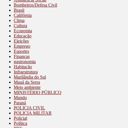
Bombeiros/Defesa Civil
Brasil
Califórnia
Clima
Cultura
Economia
Educação
Eleições
Emprego
Esportes
Finanças
gastronomia
Habitação
Infraestrutura
Marilândia do Sul
Mauá da Serra
Meio ambiente
MINISTÉRIO PÚBLICO
Mundo
Paraná
POLICIA CIVIL
POLICIA MILITAR
Policial
Política