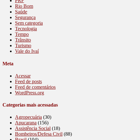
PRF
Rio Bom
Saúde
Segurança
Sem categoria
Tecnologia
Tempo
Trânsito
Turismo
Vale do Ivaí
Meta
Acessar
Feed de posts
Feed de comentários
WordPress.org
Categorias mais acessadas
Agropecuária
(30)
Apucarana
(156)
Assistência Social
(18)
Bombeiros/Defesa Civil
(88)
Brasil
(104)