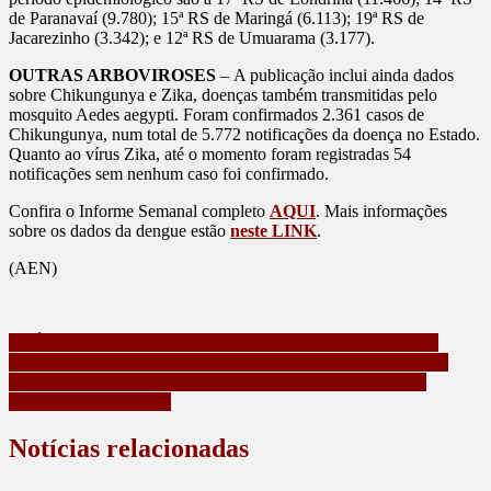
de Paranavaí (9.780); 15ª RS de Maringá (6.113); 19ª RS de
Jacarezinho (3.342); e 12ª RS de Umuarama (3.177).
OUTRAS ARBOVIROSES
– A publicação inclui ainda dados
sobre Chikungunya e Zika, doenças também transmitidas pelo
mosquito Aedes aegypti. Foram confirmados 2.361 casos de
Chikungunya, num total de 5.772 notificações da doença no Estado.
Quanto ao vírus Zika, até o momento foram registradas 54
notificações sem nenhum caso foi confirmado.
Confira o Informe Semanal completo
AQUI
. Mais informações
sobre os dados da dengue estão
neste LINK
.
(AEN)
Navegação
SAÚDE: GOVERNO VAI INVESTIR R$ 7 MILHÕES EM
NOVO PRONTO ATENDIMENTO DE JANDAIA DO SUL
de
REGIÃO DO 2° CRPM CUMPRE 262 MANDADOS DE
Post
PRISÃO EM 30 DIAS
Notícias relacionadas