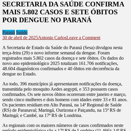
SECRETARIA DA SAÚDE CONFIRMA
MAIS 5.802 CASOS E SETE ÓBITOS
POR DENGUE NO PARANÁ
Paraná
Saúde
on
30 de abril de 2025
Antonio Carlos
Leave a Comment
SECRETARIA
A Secretaria de Estado da Saúde do Paraná (Sesa) divulgou nesta
DA
terça-feira (29) o novo informe semanal da dengue. Foram
SAÚDE
registrados mais 5.802 casos da doença e sete óbitos. Os dados do
CONFIRMA
novo ano epidemiológico 2025 totalizam 161.706 notificações,
MAIS
48.604 diagnósticos confirmados e 40 óbitos em decorrência da
5.802
dengue no Estado.
CASOS
E
Ao todo, 396 municípios já apresentaram notificações da doença,
SETE
transmitida pelo mosquito Aedes aegypti, e 353 possuem casos
ÓBITOS
confirmados. Os sete novos óbitos ocorreram entre janeiro e março,
POR
sendo cinco mulheres e dois homens com idades entre 33 e 81 anos.
DENGUE
Os pacientes residiam em Alto Paraná, na 14ª Regional de Saúde
NO
(RS) de Paranavaí; Maringá, Ourizona e Paiçandu, na 15ª RS de
PARANÁ
Maringá; e Cambé, na 17ª RS de Londrina.
As regionais com os maiores números de casos confirmados neste
período epidemiológico são a 17ª RS de Londrina (11.466); 14ª RS