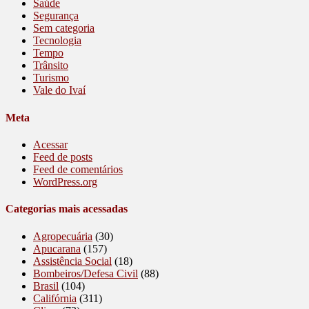
Saúde
Segurança
Sem categoria
Tecnologia
Tempo
Trânsito
Turismo
Vale do Ivaí
Meta
Acessar
Feed de posts
Feed de comentários
WordPress.org
Categorias mais acessadas
Agropecuária
(30)
Apucarana
(157)
Assistência Social
(18)
Bombeiros/Defesa Civil
(88)
Brasil
(104)
Califórnia
(311)