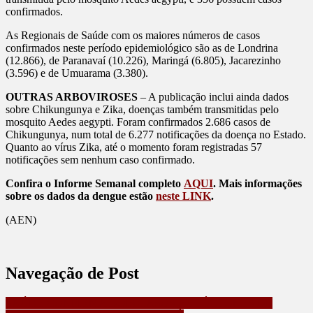
confirmados.
As Regionais de Saúde com os maiores números de casos
confirmados neste período epidemiológico são as de Londrina
(12.866), de Paranavaí (10.226), Maringá (6.805), Jacarezinho
(3.596) e de Umuarama (3.380).
OUTRAS ARBOVIROSES
– A publicação inclui ainda dados
sobre Chikungunya e Zika, doenças também transmitidas pelo
mosquito Aedes aegypti. Foram confirmados 2.686 casos de
Chikungunya, num total de 6.277 notificações da doença no Estado.
Quanto ao vírus Zika, até o momento foram registradas 57
notificações sem nenhum caso confirmado.
Confira o Informe Semanal completo
AQUI
. Mais informações
sobre os dados da dengue estão
neste LINK
.
(AEN)
Navegação de Post
SAÚDE CONFIRMA DOIS CASOS AUTÓCTONES DE