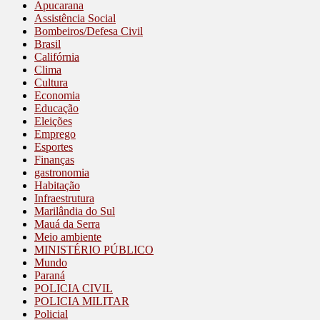
Apucarana
Assistência Social
Bombeiros/Defesa Civil
Brasil
Califórnia
Clima
Cultura
Economia
Educação
Eleições
Emprego
Esportes
Finanças
gastronomia
Habitação
Infraestrutura
Marilândia do Sul
Mauá da Serra
Meio ambiente
MINISTÉRIO PÚBLICO
Mundo
Paraná
POLICIA CIVIL
POLICIA MILITAR
Policial