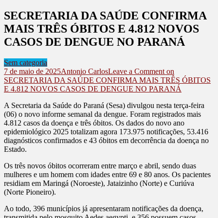
SECRETARIA DA SAÚDE CONFIRMA
MAIS TRÊS ÓBITOS E 4.812 NOVOS
CASOS DE DENGUE NO PARANÁ
Sem categoria
7 de maio de 2025
Antonio Carlos
Leave a Comment
on
SECRETARIA DA SAÚDE CONFIRMA MAIS TRÊS ÓBITOS
E 4.812 NOVOS CASOS DE DENGUE NO PARANÁ
A Secretaria da Saúde do Paraná (Sesa) divulgou nesta terça-feira
(06) o novo informe semanal da dengue. Foram registrados mais
4.812 casos da doença e três óbitos. Os dados do novo ano
epidemiológico 2025 totalizam agora 173.975 notificações, 53.416
diagnósticos confirmados e 43 óbitos em decorrência da doença no
Estado.
Os três novos óbitos ocorreram entre março e abril, sendo duas
mulheres e um homem com idades entre 69 e 80 anos. Os pacientes
residiam em Maringá (Noroeste), Jataizinho (Norte) e Curiúva
(Norte Pioneiro).
Ao todo, 396 municípios já apresentaram notificações da doença,
transmitida pelo mosquito Aedes aegypti, e 356 possuem casos