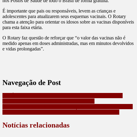
nos Postos de Saúde de todo o Brasil de forma gratuita.
É importante que pais ou responsáveis, levem as crianças e
adolescentes para atualizarem seus esquemas vacinais. O Rotary
chama a atenção para orientar os idosos sobre as vacinas disponíveis
para esta faixa etária.
O Rotary faz questão de reforçar que “o valor das vacinas não é
medido apenas em doses administradas, mas em minutos devolvidos
e vidas prolongadas”.
Navegação de Post
POLÍCIA MILITAR FAZ APREENSÃO DE DROGAS EM
DOIS ENDEREÇOS EM APUCARANA, PR
PCPR CUMPRE 27 MANDADOS CONTRA ORGANIZAÇÃO
QUE LAVAVA DINHEIRO DO TRÁFICO DE DROGAS
Notícias relacionadas