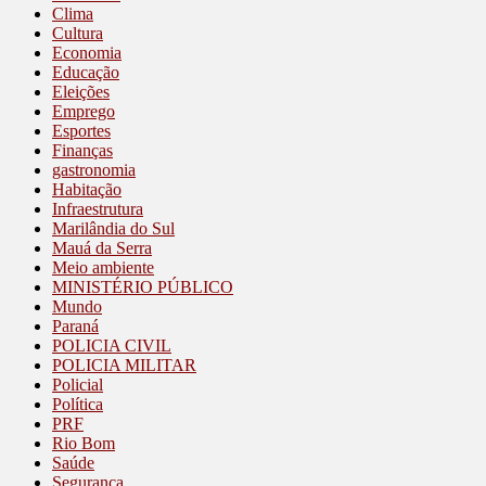
Clima
Cultura
Economia
Educação
Eleições
Emprego
Esportes
Finanças
gastronomia
Habitação
Infraestrutura
Marilândia do Sul
Mauá da Serra
Meio ambiente
MINISTÉRIO PÚBLICO
Mundo
Paraná
POLICIA CIVIL
POLICIA MILITAR
Policial
Política
PRF
Rio Bom
Saúde
Segurança