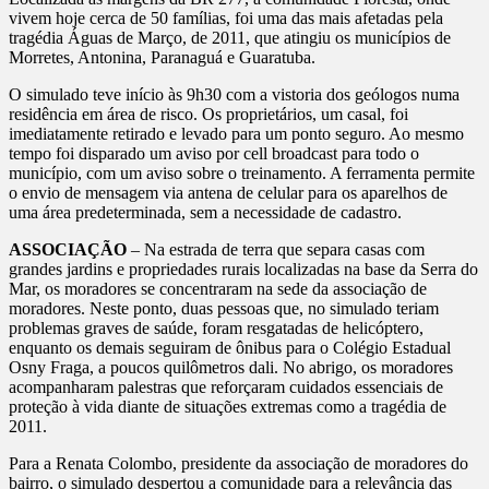
vivem hoje cerca de 50 famílias, foi uma das mais afetadas pela
tragédia Águas de Março, de 2011, que atingiu os municípios de
Morretes, Antonina, Paranaguá e Guaratuba.
O simulado teve início às 9h30 com a vistoria dos geólogos numa
residência em área de risco. Os proprietários, um casal, foi
imediatamente retirado e levado para um ponto seguro. Ao mesmo
tempo foi disparado um aviso por cell broadcast para todo o
município, com um aviso sobre o treinamento. A ferramenta permite
o envio de mensagem via antena de celular para os aparelhos de
uma área predeterminada, sem a necessidade de cadastro.
ASSOCIAÇÃO
– Na estrada de terra que separa casas com
grandes jardins e propriedades rurais localizadas na base da Serra do
Mar, os moradores se concentraram na sede da associação de
moradores. Neste ponto, duas pessoas que, no simulado teriam
problemas graves de saúde, foram resgatadas de helicóptero,
enquanto os demais seguiram de ônibus para o Colégio Estadual
Osny Fraga, a poucos quilômetros dali. No abrigo, os moradores
acompanharam palestras que reforçaram cuidados essenciais de
proteção à vida diante de situações extremas como a tragédia de
2011.
Para a Renata Colombo, presidente da associação de moradores do
bairro, o simulado despertou a comunidade para a relevância das