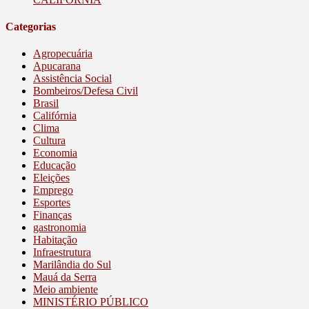
Categorias
Agropecuária
Apucarana
Assistência Social
Bombeiros/Defesa Civil
Brasil
Califórnia
Clima
Cultura
Economia
Educação
Eleições
Emprego
Esportes
Finanças
gastronomia
Habitação
Infraestrutura
Marilândia do Sul
Mauá da Serra
Meio ambiente
MINISTÉRIO PÚBLICO