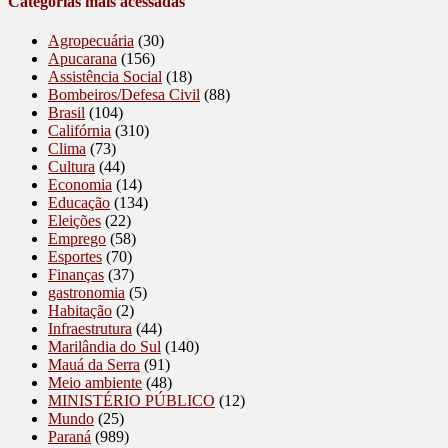
Categorias mais acessadas
Agropecuária
(30)
Apucarana
(156)
Assistência Social
(18)
Bombeiros/Defesa Civil
(88)
Brasil
(104)
Califórnia
(310)
Clima
(73)
Cultura
(44)
Economia
(14)
Educação
(134)
Eleições
(22)
Emprego
(58)
Esportes
(70)
Finanças
(37)
gastronomia
(5)
Habitação
(2)
Infraestrutura
(44)
Marilândia do Sul
(140)
Mauá da Serra
(91)
Meio ambiente
(48)
MINISTÉRIO PÚBLICO
(12)
Mundo
(25)
Paraná
(989)