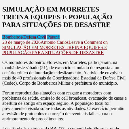
SIMULAÇÃO EM MORRETES
TREINA EQUIPES E POPULAÇÃO
PARA SITUAÇÕES DE DESASTRE
Bombeiros/Defesa Civil
Paraná
23 de março de 2026
Antonio Carlos
Leave a Comment
on
SIMULAÇÃO EM MORRETES TREINA EQUIPES E
POPULAÇÃO PARA SITUAÇÕES DE DESASTRE
Os moradores do bairro Floresta, em Morretes, participaram, na
manhã deste sábado (21), de exercício simulado de resposta a um
cenário crítico de inundação e deslizamento. A atividade envolveu
mais de 40 profissionais da Coordenadoria Estadual de Defesa Civil
(Cedec), Corpo de Bombeiros Militar e prefeitura do município.
Foram reproduzidas situações com resgate a moradores com
problemas de saúde, emissão de cell broadcast, evacuação de casas e
abertura de abrigo em espaço seguro. A população local foi
previamente avisada sobre todas as atividades. O exercício permitiu
a revisão de protocolos e correção de eventuais falhas para o
aprimoramento de procedimentos.
Localizada às margens da BR 277, a comunidade Floresta, onde