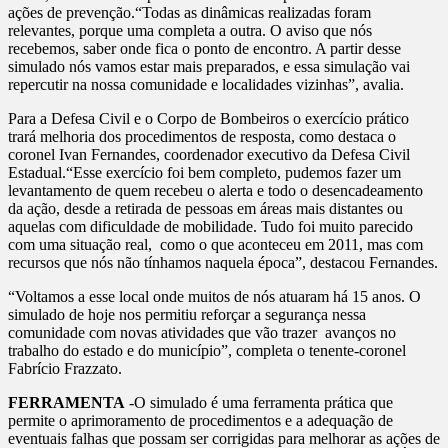
ações de prevenção.“Todas as dinâmicas realizadas foram
relevantes, porque uma completa a outra. O aviso que nós
recebemos, saber onde fica o ponto de encontro. A partir desse
simulado nós vamos estar mais preparados, e essa simulação vai
repercutir na nossa comunidade e localidades vizinhas”, avalia.
Para a Defesa Civil e o Corpo de Bombeiros o exercício prático
trará melhoria dos procedimentos de resposta, como destaca o
coronel Ivan Fernandes, coordenador executivo da Defesa Civil
Estadual.“Esse exercício foi bem completo, pudemos fazer um
levantamento de quem recebeu o alerta e todo o desencadeamento
da ação, desde a retirada de pessoas em áreas mais distantes ou
aquelas com dificuldade de mobilidade. Tudo foi muito parecido
com uma situação real, como o que aconteceu em 2011, mas com
recursos que nós não tínhamos naquela época”, destacou Fernandes.
“Voltamos a esse local onde muitos de nós atuaram há 15 anos. O
simulado de hoje nos permitiu reforçar a segurança nessa
comunidade com novas atividades que vão trazer avanços no
trabalho do estado e do município”, completa o tenente-coronel
Fabrício Frazzato.
FERRAMENTA
-O simulado é uma ferramenta prática que
permite o aprimoramento de procedimentos e a adequação de
eventuais falhas que possam ser corrigidas para melhorar as ações de