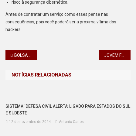
risco à segurança cibernética.
Antes de contratar um serviço como esses pense nas
consequências, pois você poderá ser a próxima vítima dos
hackers.
Navegação
BOLSA FAMÍLIA PODE TER UM CORTE DE QUASE R$ 8 BILHÕES
JOVEM FRATURA O BRAÇO APÓS COLIDIR SUA MOTOCICLETA COM VEICULO, EM CALIFÓRNIA
de
NOTÍCIAS RELACIONADAS
Post
SISTEMA ‘DEFESA CIVIL ALERTA’ LIGADO PARA ESTADOS DO SUL
E SUDESTE
12 de novembro de 2024
Antonio Carlos