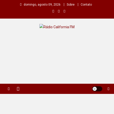
Skip
domingo, agosto 09, 2026
Sobre
Contato
to
content
Rádio California FM
A primeira do seu rádio