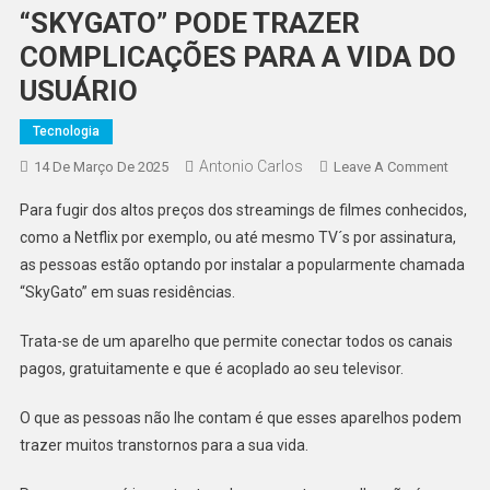
“SKYGATO” PODE TRAZER
COMPLICAÇÕES PARA A VIDA DO
USUÁRIO
Tecnologia
Antonio Carlos
On
14 De Março De 2025
Leave A Comment
“SKYG
Para fugir dos altos preços dos streamings de filmes conhecidos,
PODE
como a Netflix por exemplo, ou até mesmo TV´s por assinatura,
TRAZ
as pessoas estão optando por instalar a popularmente chamada
COMP
“SkyGato” em suas residências.
PARA
A
Trata-se de um aparelho que permite conectar todos os canais
VIDA
DO
pagos, gratuitamente e que é acoplado ao seu televisor.
USUÁ
O que as pessoas não lhe contam é que esses aparelhos podem
trazer muitos transtornos para a sua vida.