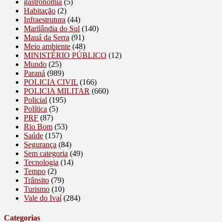
gastronomia
(5)
Habitação
(2)
Infraestrutura
(44)
Marilândia do Sul
(140)
Mauá da Serra
(91)
Meio ambiente
(48)
MINISTÉRIO PÚBLICO
(12)
Mundo
(25)
Paraná
(989)
POLICIA CIVIL
(166)
POLICIA MILITAR
(660)
Policial
(195)
Política
(5)
PRF
(87)
Rio Bom
(53)
Saúde
(157)
Segurança
(84)
Sem categoria
(49)
Tecnologia
(14)
Tempo
(2)
Trânsito
(79)
Turismo
(10)
Vale do Ivaí
(284)
Categorias