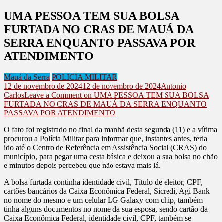
UMA PESSOA TEM SUA BOLSA
FURTADA NO CRAS DE MAUÁ DA
SERRA ENQUANTO PASSAVA POR
ATENDIMENTO
Mauá da Serra
POLICIA MILITAR
12 de novembro de 2024
12 de novembro de 2024
Antonio
Carlos
Leave a Comment
on UMA PESSOA TEM SUA BOLSA
FURTADA NO CRAS DE MAUÁ DA SERRA ENQUANTO
PASSAVA POR ATENDIMENTO
O fato foi registrado no final da manhã desta segunda (11) e a vítima
procurou a Polícia Militar para informar que, instantes antes, teria
ido até o Centro de Referência em Assistência Social (CRAS) do
município, para pegar uma cesta básica e deixou a sua bolsa no chão
e minutos depois percebeu que não estava mais lá.
A bolsa furtada continha identidade civil, Título de eleitor, CPF,
cartões bancários da Caixa Econômica Federal, Sicredi, Agi Bank
no nome do mesmo e um celular LG Galaxy com chip, também
tinha alguns documentos no nome da sua esposa, sendo cartão da
Caixa Econômica Federal, identidade civil, CPF, também se