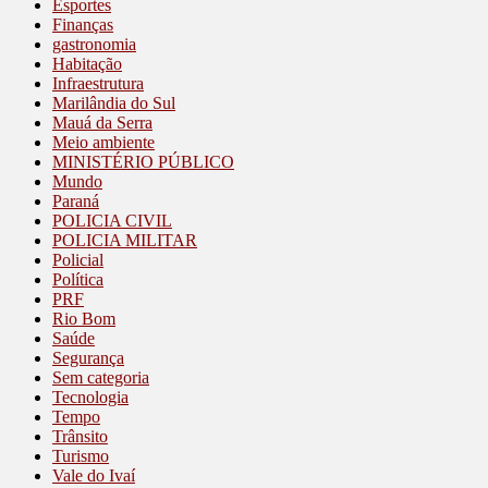
Esportes
Finanças
gastronomia
Habitação
Infraestrutura
Marilândia do Sul
Mauá da Serra
Meio ambiente
MINISTÉRIO PÚBLICO
Mundo
Paraná
POLICIA CIVIL
POLICIA MILITAR
Policial
Política
PRF
Rio Bom
Saúde
Segurança
Sem categoria
Tecnologia
Tempo
Trânsito
Turismo
Vale do Ivaí