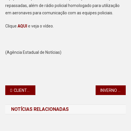
repassadas, além de rádio policial homologado para utilização
em aeronaves para comunicação com as equipes policiais.
Clique
AQUI
e veja o vídeo.
(Agência Estadual de Notícias)
Navegação
CLIENTES DA COPEL NÃO TERÃO AUMENTO NA TARIFA DE ENERGIA NO PARANÁ
INVERNO NO PARANÁ SERÁ DE ONDAS DE FRIO E VERANICOS
de
NOTÍCIAS RELACIONADAS
Post