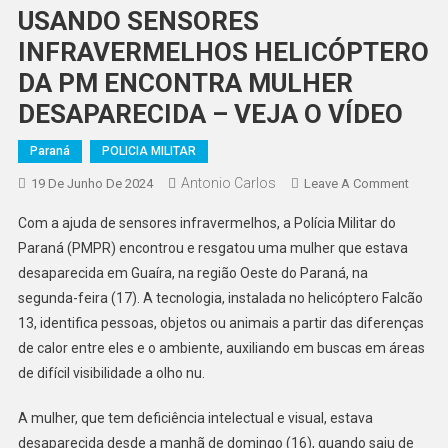
USANDO SENSORES
INFRAVERMELHOS HELICÓPTERO
DA PM ENCONTRA MULHER
DESAPARECIDA – VEJA O VÍDEO
Paraná
POLICIA MILITAR
Antonio Carlos
On
19 De Junho De 2024
Leave A Comment
USAN
Com a ajuda de sensores infravermelhos, a Polícia Militar do
SENSO
Paraná (PMPR) encontrou e resgatou uma mulher que estava
INFRA
desaparecida em Guaíra, na região Oeste do Paraná, na
HELIC
segunda-feira (17). A tecnologia, instalada no helicóptero Falcão
DA
PM
13, identifica pessoas, objetos ou animais a partir das diferenças
ENCO
de calor entre eles e o ambiente, auxiliando em buscas em áreas
MULH
de difícil visibilidade a olho nu.
DESAP
–
A mulher, que tem deficiência intelectual e visual, estava
VEJA
desaparecida desde a manhã de domingo (16), quando saiu de