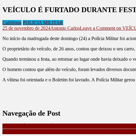
VEÍCULO É FURTADO DURANTE FEST
Califórnia
POLICIA MILITAR
25 de novembro de 2024
Antonio Carlos
Leave a Comment
on VEÍC
No início da madrugada deste domingo (24) a Polícia Militar foi acio
O proprietário do veículo, de 26 anos, contou que deixou o seu carro
Quando terminou a festa, ao retornar ao lugar onde havia deixado o veí
O homem contou que além do veículo, foram levados diversos document
A vítima foi orientada e o Boletim foi lavrado. A Polícia Militar gerou 
Navegação de Post
HOMEM É PRESO APÓS EFETUAR DISPAROS DE ARMA DE 
Governo do Paraná divulga mapas com atrativos sobre turismo náutic