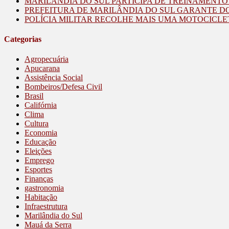
MARILÂNDIA DO SUL PARTICIPA DE TREINAMENT
PREFEITURA DE MARILÂNDIA DO SUL GARANTE D
POLÍCIA MILITAR RECOLHE MAIS UMA MOTOCICLE
Categorias
Agropecuária
Apucarana
Assistência Social
Bombeiros/Defesa Civil
Brasil
Califórnia
Clima
Cultura
Economia
Educação
Eleições
Emprego
Esportes
Finanças
gastronomia
Habitação
Infraestrutura
Marilândia do Sul
Mauá da Serra