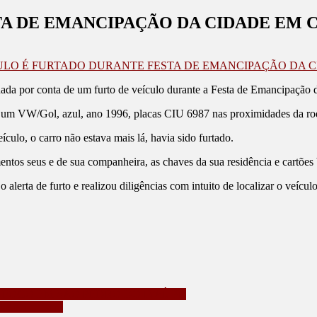
A DE EMANCIPAÇÃO DA CIDADE EM 
ULO É FURTADO DURANTE FESTA DE EMANCIPAÇÃO DA C
nada por conta de um furto de veículo durante a Festa de Emancipação 
, um VW/Gol, azul, ano 1996, placas CIU 6987 nas proximidades da rodov
culo, o carro não estava mais lá, havia sido furtado.
os seus e de sua companheira, as chaves da sua residência e cartões 
o alerta de furto e realizou diligências com intuito de localizar o veícu
FOGO EM SÃO PEDRO DO IVAÍ, PR
o e ecoturismo