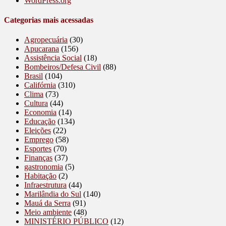
WordPress.org
Categorias mais acessadas
Agropecuária
(30)
Apucarana
(156)
Assistência Social
(18)
Bombeiros/Defesa Civil
(88)
Brasil
(104)
Califórnia
(310)
Clima
(73)
Cultura
(44)
Economia
(14)
Educação
(134)
Eleições
(22)
Emprego
(58)
Esportes
(70)
Finanças
(37)
gastronomia
(5)
Habitação
(2)
Infraestrutura
(44)
Marilândia do Sul
(140)
Mauá da Serra
(91)
Meio ambiente
(48)
MINISTÉRIO PÚBLICO
(12)