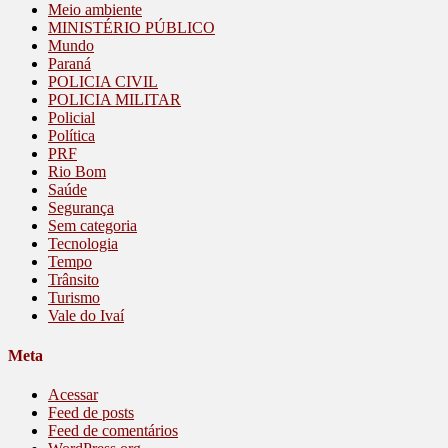
Meio ambiente
MINISTÉRIO PÚBLICO
Mundo
Paraná
POLICIA CIVIL
POLICIA MILITAR
Policial
Política
PRF
Rio Bom
Saúde
Segurança
Sem categoria
Tecnologia
Tempo
Trânsito
Turismo
Vale do Ivaí
Meta
Acessar
Feed de posts
Feed de comentários