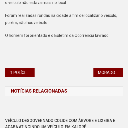
RUA
o veículo não estava mais no local.
Foram realizadas rondas na cidade a fim de localizar o veículo,
porém, não houve êxito.
O homem foi orientado e o Boletim da Ocorrência lavrado.
Navegação
POLÍCIA MILITAR INTERVÉM EM BRIGAS NA PRAÇA DA MATRIZ EM CALIFÓRNIA
MORADOR DE CALIFÓRNIA CAI NO GOLPE DA VENDA DE PORTA EM PORTA
de
NOTÍCIAS RELACIONADAS
Post
VEÍCULO DESGOVERNADO COLIDE COM ÁRVORE E LIXEIRA E
ACABA ATINGINDO UM VEÍCULO, EM KALORÉ