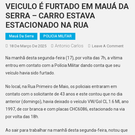
VEICULO É FURTADO EM MAUÁ DA
SERRA – CARRO ESTAVA
ESTACIONADO NA RUA
Mauá Da Serra
POLICIA MILITAR
Antonio Carlos
On
18 De Março De 2025
Leave A Comment
VEICU
Na manhã desta segunda-feira (17), por volta das 7h, a vítima
É
entrou em contato com a Polícia Militar dando conta que seu
FURT
veículo havia sido furtado.
EM
MAUÁ
No local, na Rua Primeiro de Maio, os policiais entraram em
DA
contato com o solicitante de 43 anos e este contou que no dia
SERR
–
anterior (domingo), havia deixado o veículo VW/Gol CL.1.6 MI, ano
CARR
1997, de cor branca e com placas CHC6086, estacionado na via
ESTAV
por volta das 18h.
ESTAC
NA
Ao sair para trabalhar na manhã desta segunda-feira, notou que