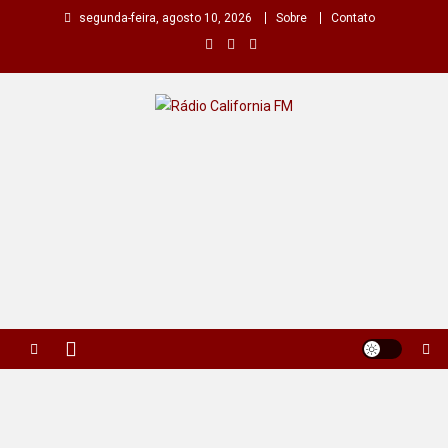
Skip
segunda-feira, agosto 10, 2026
Sobre
Contato
to
content
Rádio California FM
A primeira do seu rádio