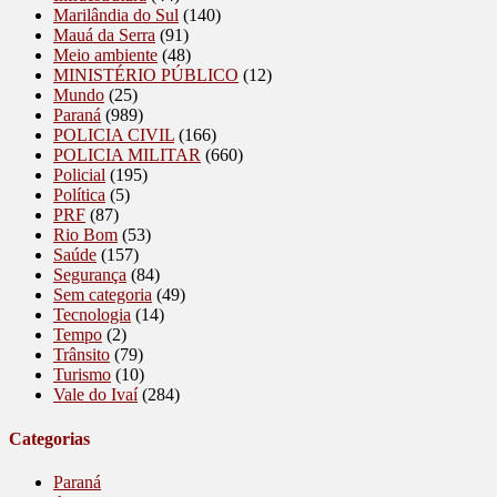
Marilândia do Sul
(140)
Mauá da Serra
(91)
Meio ambiente
(48)
MINISTÉRIO PÚBLICO
(12)
Mundo
(25)
Paraná
(989)
POLICIA CIVIL
(166)
POLICIA MILITAR
(660)
Policial
(195)
Política
(5)
PRF
(87)
Rio Bom
(53)
Saúde
(157)
Segurança
(84)
Sem categoria
(49)
Tecnologia
(14)
Tempo
(2)
Trânsito
(79)
Turismo
(10)
Vale do Ivaí
(284)
Categorias
Paraná