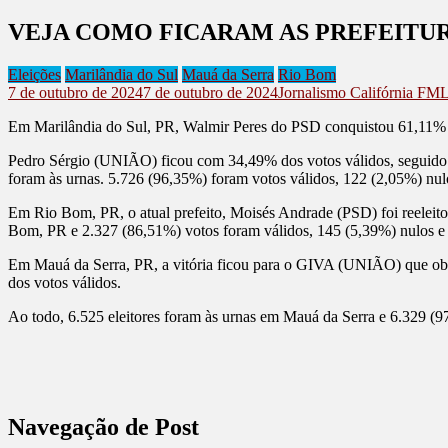
VEJA COMO FICARAM AS PREFEITU
Eleições
Marilândia do Sul
Mauá da Serra
Rio Bom
7 de outubro de 2024
7 de outubro de 2024
Jornalismo Califórnia FM
L
Em Marilândia do Sul, PR, Walmir Peres do PSD conquistou 61,11% do
Pedro Sérgio (UNIÃO) ficou com 34,49% dos votos válidos, segui
foram às urnas. 5.726 (96,35%) foram votos válidos, 122 (2,05%) nu
Em Rio Bom, PR, o atual prefeito, Moisés Andrade (PSD) foi reeleit
Bom, PR e 2.327 (86,51%) votos foram válidos, 145 (5,39%) nulos e
Em Mauá da Serra, PR, a vitória ficou para o GIVA (UNIÃO) que o
dos votos válidos.
Ao todo, 6.525 eleitores foram às urnas em Mauá da Serra e 6.329 (
Navegação de Post