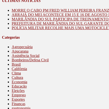
ÚLTIMAS NOTÍCIAS
MORRE O CABO PM FRED WILLIAM PEREIRA FRAN
ARRAIÁ DO MEI ACONTECE EM 15 E 16 DE AGOST
MARILÂNDIA DO SUL PARTICIPA DE TREINAMENT
PREFEITURA DE MARILÂNDIA DO SUL GARANTE D
POLÍCIA MILITAR RECOLHE MAIS UMA MOTOCICLE
Categorias
Agropecuária
Apucarana
Assistência Social
Bombeiros/Defesa Civil
Brasil
Califórnia
Clima
Cultura
Economia
Educação
Eleições
Emprego
Esportes
Finanças
gastronomia