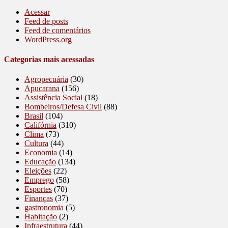
Acessar
Feed de posts
Feed de comentários
WordPress.org
Categorias mais acessadas
Agropecuária
(30)
Apucarana
(156)
Assistência Social
(18)
Bombeiros/Defesa Civil
(88)
Brasil
(104)
Califórnia
(310)
Clima
(73)
Cultura
(44)
Economia
(14)
Educação
(134)
Eleições
(22)
Emprego
(58)
Esportes
(70)
Finanças
(37)
gastronomia
(5)
Habitação
(2)
Infraestrutura
(44)