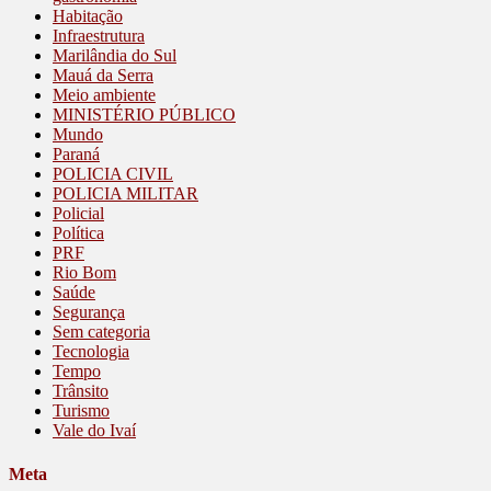
Habitação
Infraestrutura
Marilândia do Sul
Mauá da Serra
Meio ambiente
MINISTÉRIO PÚBLICO
Mundo
Paraná
POLICIA CIVIL
POLICIA MILITAR
Policial
Política
PRF
Rio Bom
Saúde
Segurança
Sem categoria
Tecnologia
Tempo
Trânsito
Turismo
Vale do Ivaí
Meta