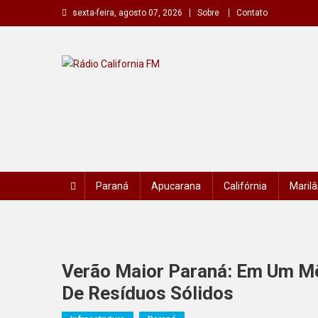
Skip
sexta-feira, agosto 07, 2026
Sobre
Contato
to
content
Rádio California FM
A primeira do seu rádio
Paraná
Apucarana
Califórnia
Marilâ
Verão Maior Paraná: Em Um Mê
De Resíduos Sólidos