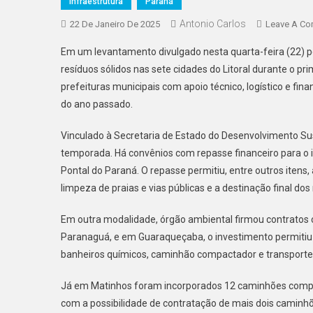
Infraestrutura
Paraná
Antonio Carlos
22 De Janeiro De 2025
Leave A C
Em um levantamento divulgado nesta quarta-feira (22) pel
resíduos sólidos nas sete cidades do Litoral durante o p
prefeituras municipais com apoio técnico, logístico e fi
do ano passado.
Vinculado à Secretaria de Estado do Desenvolvimento Sus
temporada. Há convênios com repasse financeiro para o 
Pontal do Paraná. O repasse permitiu, entre outros itens
limpeza de praias e vias públicas e a destinação final dos
Em outra modalidade, órgão ambiental firmou contratos 
Paranaguá, e em Guaraqueçaba, o investimento permitiu a
banheiros químicos, caminhão compactador e transporte 
Já em Matinhos foram incorporados 12 caminhões compa
com a possibilidade de contratação de mais dois caminhõ