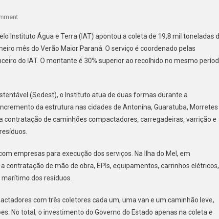
On
omment
Verão
o Instituto Água e Terra (IAT) apontou a coleta de 19,8 mil toneladas 
Maior
rimeiro mês do Verão Maior Paraná. O serviço é coordenado pelas
Paraná:
nanceiro do IAT. O montante é 30% superior ao recolhido no mesmo perío
Em
Um
Mês
tentável (Sedest), o Instituto atua de duas formas durante a
Foram
Coletadas
incremento da estrutura nas cidades de Antonina, Guaratuba, Morretes
19,8
, a contratação de caminhões compactadores, carregadeiras, varrição e
Mil
 resíduos.
Toneladas
De
com empresas para execução dos serviços. Na Ilha do Mel, em
Resíduos
 contratação de mão de obra, EPIs, equipamentos, carrinhos elétricos,
Sólidos
marítimo dos resíduos.
ctadores com três coletores cada um, uma van e um caminhão leve,
es. No total, o investimento do Governo do Estado apenas na coleta e