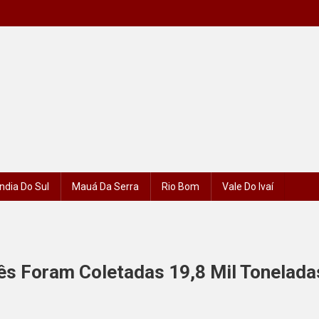
ndia Do Sul
Mauá Da Serra
Rio Bom
Vale Do Ivaí
s Foram Coletadas 19,8 Mil Tonelada