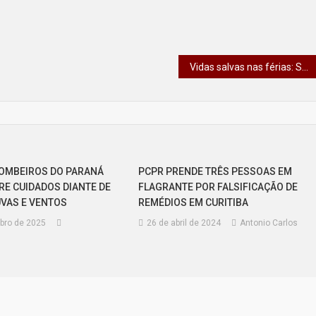
Vidas salvas nas férias: Saúde pede doações de sangue para suprir demanda no Paraná
OMBEIROS DO PARANÁ
PCPR PRENDE TRÊS PESSOAS EM
RE CUIDADOS DIANTE DE
FLAGRANTE POR FALSIFICAÇÃO DE
VAS E VENTOS
REMÉDIOS EM CURITIBA
bro de 2025
26 de abril de 2024
Antonio Carlos