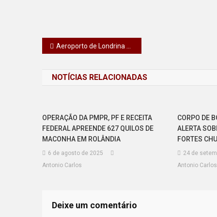
Navegação
Aeroporto de Londrina dobra de capacidade com investimento de R$ 201 milhões
de
NOTÍCIAS RELACIONADAS
Post
OPERAÇÃO DA PMPR, PF E RECEITA
CORPO DE B
FEDERAL APREENDE 627 QUILOS DE
ALERTA SOB
MACONHA EM ROLÂNDIA
FORTES CHU
6 de agosto de 2025
24 de setem
Antonio Carlos
Antonio Carlos
Deixe um comentário