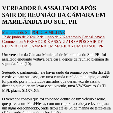
VEREADOR É ASSALTADO APÓS
SAIR DE REUNIÃO DA CÂMARA EM
MARILÂNDIA DO SUL, PR
Marilândia do Sul
POLICIA MILITAR
12 de junho de 2024
12 de junho de 2024
Antonio Carlos
Leave a
Comment
on VEREADOR É ASSALTADO APÓS SAIR DE
REUNIÃO DA CÂMARA EM MARILÂNDIA DO SUL, PR
Um vereador da Câmara Municipal de Marilândia do Sul, PR, foi
assaltado enquanto voltava para casa, depois da reunião plenária de
segunda-feira (10).
Segundo o parlamentar, ele havia saído da reunião por volta das 21h
e voltava para sua casa, em uma estrada rural do município, quando
foi parado por 3 indivíduos armados que deram voz de assalto
dizendo que queriam levar o seu veículo, uma VW/Saveiro Cs Tl
MPI, placas SDX7D09.
O vereador contou que foi colocado dentro de um veículo escuro,
que parecia um Ford/Fiesta, com um capuz na cabeça e levado para
um lugar desconhecido, onde ficou até às 6h da manhã de terça-feira
(11) quando foi liberado pelos ladrões.