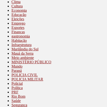
Clima
Cultura
Economia
Educação
Eleições
Emprego
Esportes
Finanças
gastronomia
Habitação
Infraestrutura
Marilândia do Sul
Mauá da Serra
Meio ambiente
MINISTÉRIO PÚBLICO
Mundo
Paraná
POLICIA CIVIL
POLICIA MILITAR
Policial
Política
PRF
Rio Bom
Saúde
Segurança