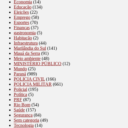
Economia
(14)
Educação
(134)
Eleições
(22)
Emprego
(58)
Esportes
(70)
Finanças
(37)
gastronomia
(5)
Habitação
(2)
Infraestrutura
(44)
Marilândia do Sul
(141)
Mauá da Serra
(91)
Meio ambiente
(48)
MINISTÉRIO PÚBLICO
(12)
Mundo
(25)
Paraná
(989)
POLICIA CIVIL
(166)
POLICIA MILITAR
(661)
Policial
(195)
Política
(5)
PRF
(87)
Rio Bom
(54)
Saúde
(157)
Segurança
(84)
Sem categoria
(49)
Tecnologia
(14)