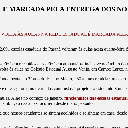
L É MARCADA PELA ENTREGA DOS NO
 VOLTA ÀS AULAS NA REDE ESTADUAL É MARCADA PELA
2.091 escolas estaduais do Paraná voltaram às aulas nesta quarta-feira
rão bem recebidos e estarão bem amparados, inclusive no âmbito do mat
olta às aulas no Colégio Estadual Augusto Vanin, em Campo Largo, na
 Fundamental ao 3° ano do Ensino Médio, 250 alunos reiniciaram os est
e e que seja um ano de muitas conquistas”, projetou o estudante Samuel 
s aulas. Ainda no começo de janeiro,
funcionários das escolas estaduai
istribuição das aulas, ocorrem desde o ano passado.
ue nossos estudantes se sintam acolhidos e se sintam em casa, desde o
vo está a distribuição gratuita de kits de material escolar, que começou 