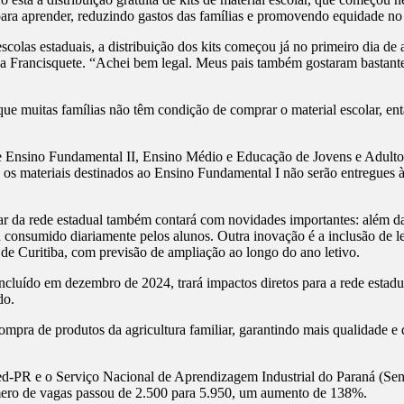
para aprender, reduzindo gastos das famílias e promovendo equidade no 
las estaduais, a distribuição dos kits começou já no primeiro dia de a
va Francisquete. “Achei bem legal. Meus pais também gostaram bastant
e muitas famílias não têm condição de comprar o material escolar, entã
os de Ensino Fundamental II, Ensino Médio e Educação de Jovens e Adult
e os materiais destinados ao Ensino Fundamental I não serão entregues 
lar da rede estadual também contará com novidades importantes: além da
consumido diariamente pelos alunos. Outra inovação é a inclusão de lei
e Curitiba, com previsão de ampliação ao longo do ano letivo.
cluído em dezembro de 2024, trará impactos diretos para a rede estadu
do.
mpra de produtos da agricultura familiar, garantindo mais qualidade e
eed-PR e o Serviço Nacional de Aprendizagem Industrial do Paraná (Se
úmero de vagas passou de 2.500 para 5.950, um aumento de 138%.