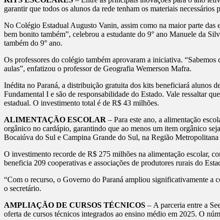
garantir que todos os alunos da rede tenham os materiais necessários 
No Colégio Estadual Augusto Vanin, assim como na maior parte das esco
bem bonito também”, celebrou a estudante do 9° ano Manuele da Sil
também do 9° ano.
Os professores do colégio também aprovaram a iniciativa. “Sabemos qu
aulas”, enfatizou o professor de Geografia Wemerson Mafra.
Inédita no Paraná, a distribuição gratuita dos kits beneficiará alun
Fundamental I e são de responsabilidade do Estado. Vale ressaltar qu
estadual. O investimento total é de R$ 43 milhões.
ALIMENTAÇÃO ESCOLAR
– Para este ano, a alimentação esco
orgânico no cardápio, garantindo que ao menos um item orgânico seja 
Bocaiúva do Sul e Campina Grande do Sul, na Região Metropolitana d
O investimento recorde de R$ 275 milhões na alimentação escolar, con
beneficia 209 cooperativas e associações de produtores rurais do Esta
“Com o recurso, o Governo do Paraná ampliou significativamente a co
o secretário.
AMPLIAÇÃO DE CURSOS TÉCNICOS
– A parceria entre a S
oferta de cursos técnicos integrados ao ensino médio em 2025. O n