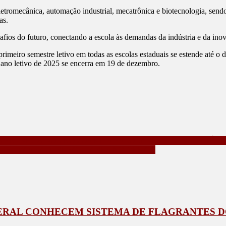
etromecânica, automação industrial, mecatrônica e biotecnologia, send
as.
ios do futuro, conectando a escola às demandas da indústria e da inova
imeiro semestre letivo em todas as escolas estaduais se estende até o d
 ano letivo de 2025 se encerra em 19 de dezembro.
 ENTREGA DOS NOVOS KITS ESCOLARES E CURSOS TÉCN
S CHUVAS SÃO IRREGULARES NO VERÃO
ERAL CONHECEM SISTEMA DE FLAGRANTES 