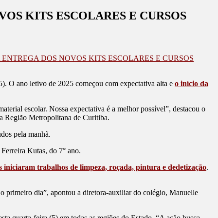
VOS KITS ESCOLARES E CURSOS
 ENTREGA DOS NOVOS KITS ESCOLARES E CURSOS
 (5). O ano letivo de 2025 começou com expectativa alta e
o início da
erial escolar. Nossa expectativa é a melhor possível”, destacou o
 Região Metropolitana de Curitiba.
udos pela manhã.
Ferreira Kutas, do 7° ano.
s iniciaram trabalhos de limpeza, roçada, pintura e dedetização
.
 primeiro dia”, apontou a diretora-auxiliar do colégio, Manuelle
nesta quarta-feira (5) em todas as regiões do Estado. “A ação busca