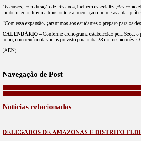
Os cursos, com duração de três anos, incluem especializações como el
também terão direito a transporte e alimentação durante as aulas prátic
“Com essa expansão, garantimos aos estudantes o preparo para os desaf
CALENDÁRIO
–
Conforme cronograma estabelecido pela Seed, o pr
julho, com reinício das aulas previsto para o dia 28 do mesmo mês. O
(AEN)
Navegação de Post
VOLTA ÀS AULAS NA REDE ESTADUAL É MARCADA PELA
CHOVE AQUI E NÃO ALI? SIMEPAR EXPLICA POR QUE A
Notícias relacionadas
DELEGADOS DE AMAZONAS E DISTRITO FED