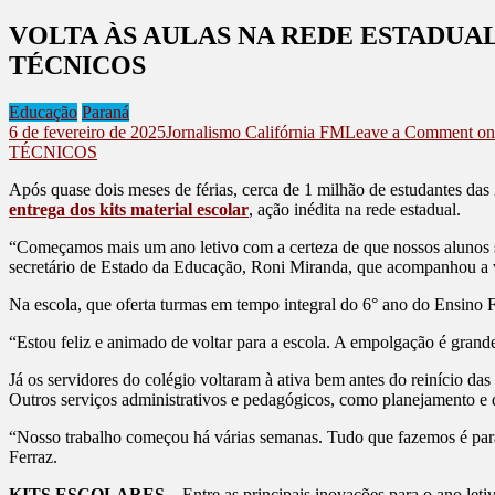
VOLTA ÀS AULAS NA REDE ESTADUA
TÉCNICOS
Educação
Paraná
6 de fevereiro de 2025
Jornalismo Califórnia FM
Leave a Comment
on
TÉCNICOS
Após quase dois meses de férias, cerca de 1 milhão de estudantes das 
entrega dos kits material escolar
, ação inédita na rede estadual.
“Começamos mais um ano letivo com a certeza de que nossos alunos se
secretário de Estado da Educação, Roni Miranda, que acompanhou a v
Na escola, que oferta turmas em tempo integral do 6° ano do Ensino
“Estou feliz e animado de voltar para a escola. A empolgação é grand
Já os servidores do colégio voltaram à ativa bem antes do reinício da
Outros serviços administrativos e pedagógicos, como planejamento e d
“Nosso trabalho começou há várias semanas. Tudo que fazemos é para q
Ferraz.
KITS ESCOLARES
– Entre as principais inovações para o ano leti