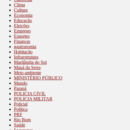
Clima
Cultura
Economia
Educação
Eleições
Emprego
Esportes
Finanças
gastronomia
Habitação
Infraestrutura
Marilândia do Sul
Mauá da Serra
Meio ambiente
MINISTÉRIO PÚBLICO
Mundo
Paraná
POLICIA CIVIL
POLICIA MILITAR
Policial
Política
PRF
Rio Bom
Saúde