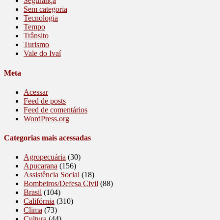
Segurança
Sem categoria
Tecnologia
Tempo
Trânsito
Turismo
Vale do Ivaí
Meta
Acessar
Feed de posts
Feed de comentários
WordPress.org
Categorias mais acessadas
Agropecuária
(30)
Apucarana
(156)
Assistência Social
(18)
Bombeiros/Defesa Civil
(88)
Brasil
(104)
Califórnia
(310)
Clima
(73)
Cultura
(44)