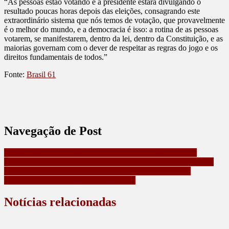
“As pessoas estão votando e a presidente estará divulgando o
resultado poucas horas depois das eleições, consagrando este
extraordinário sistema que nós temos de votação, que provavelmente
é o melhor do mundo, e a democracia é isso: a rotina de as pessoas
votarem, se manifestarem, dentro da lei, dentro da Constituição, e as
maiorias governam com o dever de respeitar as regras do jogo e os
direitos fundamentais de todos.”
Fonte:
Brasil 61
Navegação de Post
) R$ 21 MILHÕES SÃO APREENDIDOS DURANTE O
PLEITO ELEITORAL NESTE DOMINGO, SEGUNDO A PF
ELEIÇÕES 2024: NAS CAPITAIS, 11 PREFEITOS SE
REELEGEM EM PRIMEIRO TURNO
Notícias relacionadas