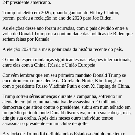
24º presidente americano.
Trump foi eleito em 2026, quando ganhou de Hillary Clinton,
porém, perdeu a reeleição no ano de 2020 para Joe Biden.
As eleições desse ano foram acirradas, com o país dividido entre a
volta de Donald Trump ou a continuidade das políticas de Biden que
seriam feitas por Kamala.
A eleição 2024 foi a mais polarizada da história recente do país.
O mundo espera mudanças significantes nas relações internacionais,
entre elas com a China, Rússia e União Europeia
Convém lembrar que em seu primeiro mandato Donald Trump se
encontrou com o presidente da Coreia do Norte, Kim Jong-Um,
com o presidente Russo Vladimir Putin e com Xi Jinping da China.
Trump sofreu sérias ameaças durante a campanha, sofrendo um
atentado em julho, numa tentativa de assassinato. O militante
democrata que atirou contra o presidente, subiu em num telhado em
um prédio perto de onde Donald discursava, mirou sua cabeça, mas,
atingiu sua orelha. Após dois meses outro indivíduo tentou
assassinar o presidente em um clube de golfe.
A vitória de Trump foi definida pelos Estados-pêndulo que tem o