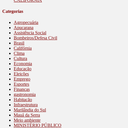
CALIFÓRNIA
Categorias
Agropecuária
Apucarana
Assistência Social
Bombeiros/Defesa Civil
Brasil
Califórnia
Clima
Cultura
Economia
Educação
Eleições
Emprego
Esportes
Finanças
gastronomia
Habitação
Infraestrutura
Marilândia do Sul
Mauá da Serra
Meio ambiente
MINISTÉRIO PÚBLICO