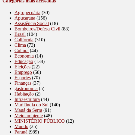
Categorias mais acessadas
Agropecuária
(30)
Apucarana
(156)
Assistência Social
(18)
Bombeiros/Defesa Civil
(88)
Brasil
(104)
Califórnia
(310)
Clima
(73)
Cultura
(44)
Economia
(14)
Educação
(134)
Eleições
(22)
Emprego
(58)
Esportes
(70)
Finanças
(37)
gastronomia
(5)
Habitação
(2)
Infraestrutura
(44)
Marilândia do Sul
(140)
Mauá da Serra
(91)
Meio ambiente
(48)
MINISTÉRIO PÚBLICO
(12)
Mundo
(25)
Paraná
(989)