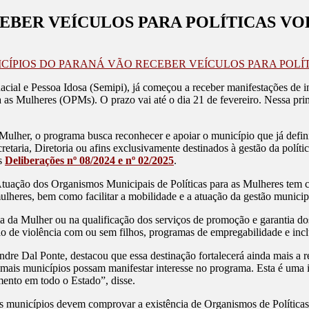
CEBER VEÍCULOS PARA POLÍTICAS V
ICÍPIOS DO PARANÁ VÃO RECEBER VEÍCULOS PARA POL
cial e Pessoa Idosa (Semipi), já começou a receber manifestações de i
as Mulheres (OPMs). O prazo vai até o dia 21 de fevereiro. Nessa prim
 Mulher, o programa busca reconhecer e apoiar o município que já defini
taria, Diretoria ou afins exclusivamente destinados à gestão da políti
as
Deliberações nº 08/2024 e nº 02/2025
.
uação dos Organismos Municipais de Políticas para as Mulheres tem co
ulheres, bem como facilitar a mobilidade e a atuação da gestão municip
ia da Mulher ou na qualificação dos serviços de promoção e garantia do
e violência com ou sem filhos, programas de empregabilidade e inclus
andre Dal Ponte, destacou que essa destinação fortalecerá ainda mais a
ais municípios possam manifestar interesse no programa. Esta é uma inic
imento em todo o Estado”, disse.
os municípios devem comprovar a existência de Organismos de Polític