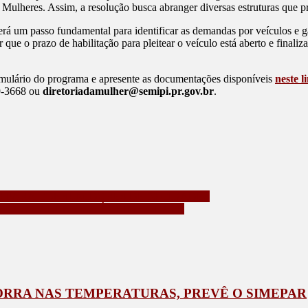
a Mulheres. Assim, a resolução busca abranger diversas estruturas que 
erá um passo fundamental para identificar as demandas por veículos e g
que o prazo de habilitação para pleitear o veículo está aberto e finaliza
rmulário do programa e apresente as documentações disponíveis
neste l
09-3668 ou
diretoriadamulher@semipi.pr.gov.br
.
0 PARA CONSUMIDORES DE 50 CIDADES
IAÇÃO CALUNIOSA É CRIME GRAVE
RRA NAS TEMPERATURAS, PREVÊ O SIMEPAR