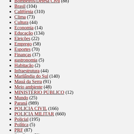
Bombeiros/Defesa Civil
(88)
Brasil
(104)
Califórnia
(310)
Clima
(73)
Cultura
(44)
Economia
(14)
Educação
(134)
Eleições
(22)
Emprego
(58)
Esportes
(70)
Finanças
(37)
gastronomia
(5)
Habitação
(2)
Infraestrutura
(44)
Marilândia do Sul
(140)
Mauá da Serra
(91)
Meio ambiente
(48)
MINISTÉRIO PÚBLICO
(12)
Mundo
(25)
Paraná
(989)
POLICIA CIVIL
(166)
POLICIA MILITAR
(660)
Policial
(195)
Política
(5)
PRF
(87)