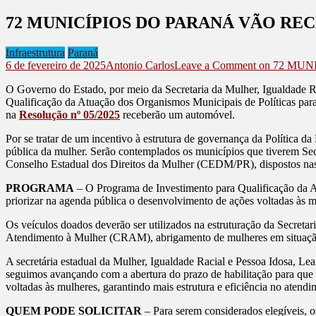
72 MUNICÍPIOS DO PARANÁ VÃO RE
Infraestrutura
Paraná
6 de fevereiro de 2025
Antonio Carlos
Leave a Comment
on 72 MUN
O Governo do Estado, por meio da Secretaria da Mulher, Igualdade Ra
Qualificação da Atuação dos Organismos Municipais de Políticas para 
na
Resolução nº 05/2025
receberão um automóvel.
Por se tratar de um incentivo à estrutura de governança da Política da
pública da mulher. Serão contemplados os municípios que tiverem Secre
Conselho Estadual dos Direitos da Mulher (CEDM/PR), dispostos n
PROGRAMA
– O Programa de Investimento para Qualificação da At
priorizar na agenda pública o desenvolvimento de ações voltadas às m
Os veículos doados deverão ser utilizados na estruturação da Secretar
Atendimento à Mulher (CRAM), abrigamento de mulheres em situação d
A secretária estadual da Mulher, Igualdade Racial e Pessoa Idosa, Le
seguimos avançando com a abertura do prazo de habilitação para que m
voltadas às mulheres, garantindo mais estrutura e eficiência no atend
QUEM PODE SOLICITAR
– Para serem considerados elegíveis, 