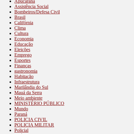
Apucarana
Assistência Social
Bombeiros/Defesa Civil
Brasil
Califórnia
Clima
Cultura
Economia
Educação
Eleições
Emprego
Esportes
Finanças
gastronomia
Habitação
Infraestrutura
Marilândia do Sul
Mauá da Serra
Meio ambiente
MINISTÉRIO PÚBLICO
Mundo
Paraná
POLICIA CIVIL
POLICIA MILITAR
Policial