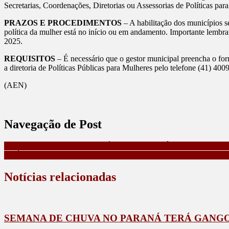
Secretarias, Coordenações, Diretorias ou Assessorias de Políticas par
PRAZOS E PROCEDIMENTOS
– A habilitação dos municípios s
política da mulher está no início ou em andamento. Importante lembrar 
2025.
REQUISITOS
– É necessário que o gestor municipal preencha o fo
a diretoria de Políticas Públicas para Mulheres pelo telefone (41) 40
(AEN)
Navegação de Post
PROGRAMA NOTA PARANÁ ENTREGA PRÊMIO DE R$ 1.00
APÓS CASO EM MATINHOS, PCPR ALERTA QUE DENUNC
Notícias relacionadas
SEMANA DE CHUVA NO PARANÁ TERÁ GANGO