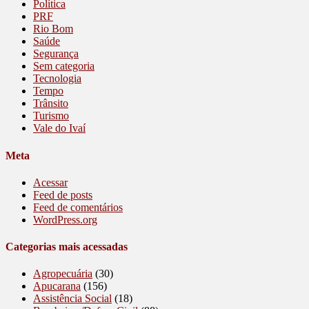
Política
PRF
Rio Bom
Saúde
Segurança
Sem categoria
Tecnologia
Tempo
Trânsito
Turismo
Vale do Ivaí
Meta
Acessar
Feed de posts
Feed de comentários
WordPress.org
Categorias mais acessadas
Agropecuária
(30)
Apucarana
(156)
Assistência Social
(18)