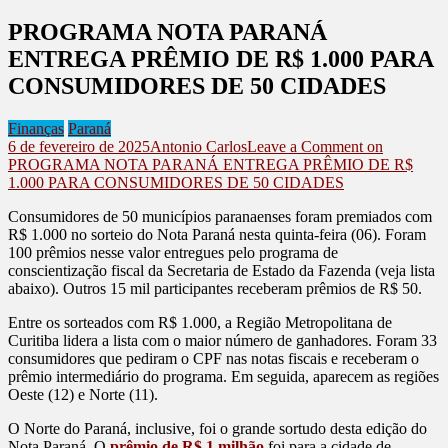
PROGRAMA NOTA PARANÁ
ENTREGA PRÊMIO DE R$ 1.000 PARA
CONSUMIDORES DE 50 CIDADES
Finanças
Paraná
6 de fevereiro de 2025
Antonio Carlos
Leave a Comment
on
PROGRAMA NOTA PARANÁ ENTREGA PRÊMIO DE R$
1.000 PARA CONSUMIDORES DE 50 CIDADES
Consumidores de 50 municípios paranaenses foram premiados com
R$ 1.000 no sorteio do Nota Paraná nesta quinta-feira (06). Foram
100 prêmios nesse valor entregues pelo programa de
conscientização fiscal da Secretaria de Estado da Fazenda (veja lista
abaixo). Outros 15 mil participantes receberam prêmios de R$ 50.
Entre os sorteados com R$ 1.000, a Região Metropolitana de
Curitiba lidera a lista com o maior número de ganhadores. Foram 33
consumidores que pediram o CPF nas notas fiscais e receberam o
prêmio intermediário do programa. Em seguida, aparecem as regiões
Oeste (12) e Norte (11).
O Norte do Paraná, inclusive, foi o grande sortudo desta edição do
Nota Paraná. O
prêmio de R$ 1 milhão
foi para a cidade de