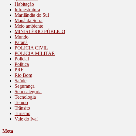
Habitação
Infraestrutura
Marilândia do Sul
Mauá da Serra
Meio ambiente
MINISTÉRIO PÚBLICO
Mundo
Paraná
POLICIA CIVIL
POLICIA MILITAR
Policial
Política
PRF
Rio Bom
Saúde
Segurança
Sem categoria
Tecnologia
Tempo
Trânsito
Turismo
Vale do Ivaí
Meta