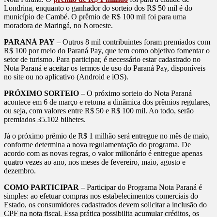
Londrina, enquanto o ganhador do sorteio dos R$ 50 mil é do
município de Cambé. O prêmio de R$ 100 mil foi para uma
moradora de Maringá, no Noroeste.
PARANÁ PAY
– Outros 8 mil contribuintes foram premiados com
R$ 100 por meio do Paraná Pay, que tem como objetivo fomentar o
setor de turismo. Para participar, é necessário estar cadastrado no
Nota Paraná e aceitar os termos de uso do Paraná Pay, disponíveis
no site ou no aplicativo (Android e iOS).
PRÓXIMO SORTEIO
– O próximo sorteio do Nota Paraná
acontece em 6 de março e retoma a dinâmica dos prêmios regulares,
ou seja, com valores entre R$ 50 e R$ 100 mil. Ao todo, serão
premiados 35.102 bilhetes.
Já o próximo prêmio de R$ 1 milhão será entregue no mês de maio,
conforme determina a nova regulamentação do programa. De
acordo com as novas regras, o valor milionário é entregue apenas
quatro vezes ao ano, nos meses de fevereiro, maio, agosto e
dezembro.
COMO PARTICIPAR
– Participar do Programa Nota Paraná é
simples: ao efetuar compras nos estabelecimentos comerciais do
Estado, os consumidores cadastrados devem solicitar a inclusão do
CPF na nota fiscal. Essa prática possibilita acumular créditos, os