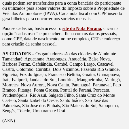
quais podem ser transferidos para a conta bancária do participante
ou utilizados para abater valores do Imposto sobre a Propriedade de
Veículos Automotores (IPVA). Cada nota fiscal com CPF inserido
gera bilhetes para concorrer nos sorteios mensais.
Para se cadastrar, basta acessar o
site do Nota Paraná
, clicar na
opção “cadastre-se” e preencher a ficha com os dados pessoais,
como CPF, data de nascimento, nome completo, CEP e endereço
para criação da senha pessoal.
AS CIDADES
– Os ganhadores são das cidades de Almirante
Tamandaré, Apucarana, Arapongas, Araucária, Balsa Nova,
Barbosa Ferraz, Cafelândia, Cambé, Campo Largo, Cascavel,
Castro, Colombo, Curitiba, Dois Vizinhos, Fazenda Rio Grande,
Figueira, Foz do Iguaçu, Francisco Beltrão, Guaíra, Guarapuava,
Irati, Ivaiporã, Jandaia do Sul, Londrina, Mangueirinha, Maringá,
Morretes, Nova Aurora, Nova Cantu, Paranaguá, Paranavaí, Pato
Branco, Pitanga, Ponta Grossa, Pontal do Paraná, Porecatu,
Prudentópolis, Rio Azul, Salgado Filho, Santa Cruz do Monte
Castelo, Santa Izabel do Oeste, Santo Inácio, São José das
Palmeiras, São José dos Pinhais, São Mateus do Sul, Sapopema,
Sengés, Toledo, Umuarama e Uraí.
(AEN)