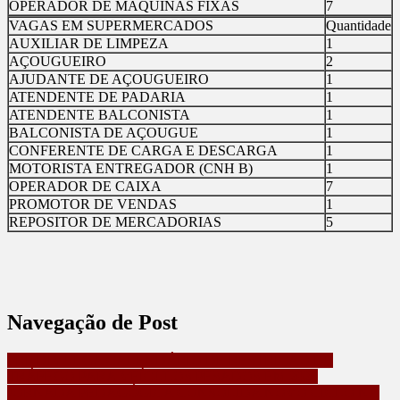
OPERADOR DE MAQUINAS FIXAS
7
VAGAS EM SUPERMERCADOS
Quantidade
AUXILIAR DE LIMPEZA
1
AÇOUGUEIRO
2
AJUDANTE DE AÇOUGUEIRO
1
ATENDENTE DE PADARIA
1
ATENDENTE BALCONISTA
1
BALCONISTA DE AÇOUGUE
1
CONFERENTE DE CARGA E DESCARGA
1
MOTORISTA ENTREGADOR (CNH B)
1
OPERADOR DE CAIXA
7
PROMOTOR DE VENDAS
1
REPOSITOR DE MERCADORIAS
5
Navegação de Post
PRF DIVULGA CALENDÁRIO DE RESTRIÇÃO DE
TRÁFEGO PARA VEÍCULOS PESADOS EM 2026
JORNADA PEDAGÓGICA CONSOLIDA NOVO CICLO NA