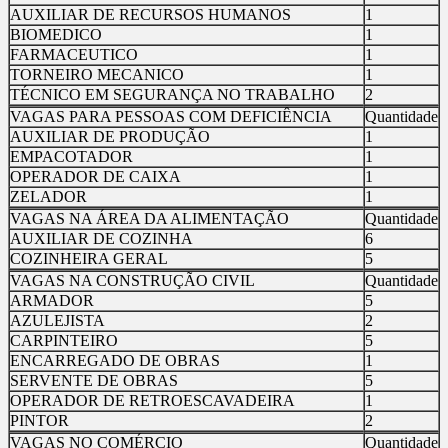
AUXILIAR DE RECURSOS HUMANOS
1
BIOMEDICO
1
FARMACEUTICO
1
TORNEIRO MECANICO
1
TÉCNICO EM SEGURANÇA NO TRABALHO
2
VAGAS PARA PESSOAS COM DEFICIÊNCIA
Quantidade
AUXILIAR DE PRODUÇÃO
1
EMPACOTADOR
1
OPERADOR DE CAIXA
1
ZELADOR
1
VAGAS NA ÁREA DA ALIMENTAÇÃO
Quantidade
AUXILIAR DE COZINHA
6
COZINHEIRA GERAL
5
VAGAS NA CONSTRUÇÃO CIVIL
Quantidade
ARMADOR
5
AZULEJISTA
2
CARPINTEIRO
5
ENCARREGADO DE OBRAS
1
SERVENTE DE OBRAS
5
OPERADOR DE RETROESCAVADEIRA
1
PINTOR
2
VAGAS NO COMÉRCIO
Quantidade