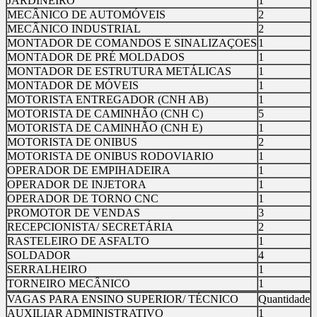
JARDINEIRO
1
MECÂNICO DE AUTOMÓVEIS
2
MECÂNICO INDUSTRIAL
2
MONTADOR DE COMANDOS E SINALIZAÇOES
1
MONTADOR DE PRÉ MOLDADOS
1
MONTADOR DE ESTRUTURA METÁLICAS
1
MONTADOR DE MÓVEIS
1
MOTORISTA ENTREGADOR (CNH AB)
1
MOTORISTA DE CAMINHÃO (CNH C)
5
MOTORISTA DE CAMINHÃO (CNH E)
1
MOTORISTA DE ONIBUS
2
MOTORISTA DE ONIBUS RODOVIARIO
1
OPERADOR DE EMPIHADEIRA
1
OPERADOR DE INJETORA
1
OPERADOR DE TORNO CNC
1
PROMOTOR DE VENDAS
3
RECEPCIONISTA/ SECRETÁRIA
2
RASTELEIRO DE ASFALTO
1
SOLDADOR
4
SERRALHEIRO
1
TORNEIRO MECÂNICO
1
VAGAS PARA ENSINO SUPERIOR/ TÉCNICO
Quantidade
AUXILIAR ADMINISTRATIVO
1