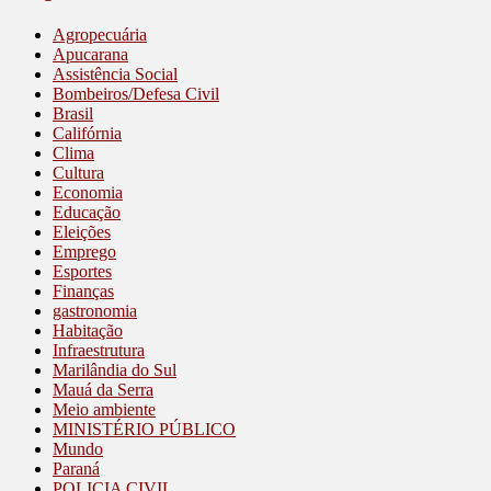
Agropecuária
Apucarana
Assistência Social
Bombeiros/Defesa Civil
Brasil
Califórnia
Clima
Cultura
Economia
Educação
Eleições
Emprego
Esportes
Finanças
gastronomia
Habitação
Infraestrutura
Marilândia do Sul
Mauá da Serra
Meio ambiente
MINISTÉRIO PÚBLICO
Mundo
Paraná
POLICIA CIVIL