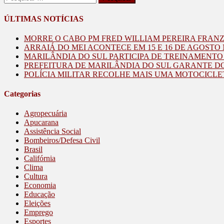
por:
ÚLTIMAS NOTÍCIAS
MORRE O CABO PM FRED WILLIAM PEREIRA FRAN
ARRAIÁ DO MEI ACONTECE EM 15 E 16 DE AGOST
MARILÂNDIA DO SUL PARTICIPA DE TREINAMENT
PREFEITURA DE MARILÂNDIA DO SUL GARANTE D
POLÍCIA MILITAR RECOLHE MAIS UMA MOTOCICLE
Categorias
Agropecuária
Apucarana
Assistência Social
Bombeiros/Defesa Civil
Brasil
Califórnia
Clima
Cultura
Economia
Educação
Eleições
Emprego
Esportes