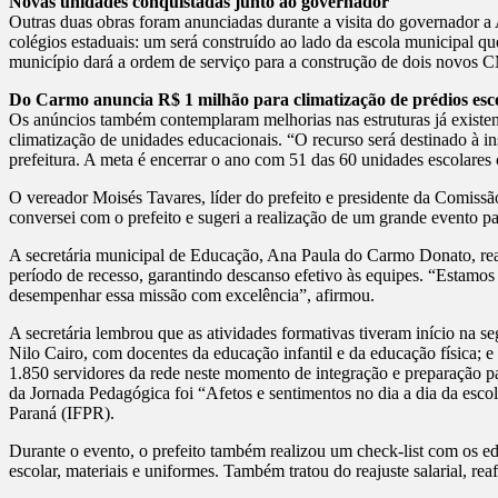
Novas unidades conquistadas junto ao governador
Outras duas obras foram anunciadas durante a visita do governador a
colégios estaduais: um será construído ao lado da escola municipal qu
município dará a ordem de serviço para a construção de dois novos C
Do Carmo anuncia R$ 1 milhão para climatização de prédios esc
Os anúncios também contemplaram melhorias nas estruturas já existen
climatização de unidades educacionais. “O recurso será destinado à 
prefeitura. A meta é encerrar o ano com 51 das 60 unidades escolares 
O vereador Moisés Tavares, líder do prefeito e presidente da Comis
conversei com o prefeito e sugeri a realização de um grande evento pa
A secretária municipal de Educação, Ana Paula do Carmo Donato, reaf
período de recesso, garantindo descanso efetivo às equipes. “Estamo
desempenhar essa missão com excelência”, afirmou.
A secretária lembrou que as atividades formativas tiveram início na
Nilo Cairo, com docentes da educação infantil e da educação física; 
1.850 servidores da rede neste momento de integração e preparação pa
da Jornada Pedagógica foi “Afetos e sentimentos no dia a dia da esco
Paraná (IFPR).
Durante o evento, o prefeito também realizou um check-list com os ed
escolar, materiais e uniformes. Também tratou do reajuste salarial, r