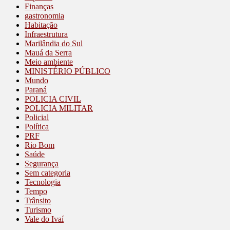
Finanças
gastronomia
Habitação
Infraestrutura
Marilândia do Sul
Mauá da Serra
Meio ambiente
MINISTÉRIO PÚBLICO
Mundo
Paraná
POLICIA CIVIL
POLICIA MILITAR
Policial
Política
PRF
Rio Bom
Saúde
Segurança
Sem categoria
Tecnologia
Tempo
Trânsito
Turismo
Vale do Ivaí