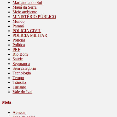
Marilândia do Sul
Mauá da Serra
Meio ambiente
MINISTÉRIO PÚBLICO
Mundo
Paraná
POLICIA CIVIL
POLICIA MILITAR
Policial
Política
PRF
Rio Bom
Saúde
Segurança
Sem categoria
Tecnologia
Tempo
Trânsito
Turismo
Vale do Ivaí
Meta
Acessar