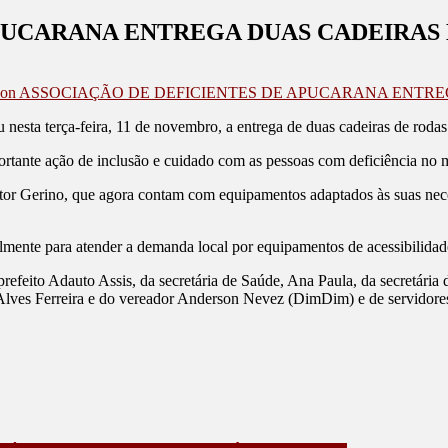
APUCARANA ENTREGA DUAS CADEIRA
on ASSOCIAÇÃO DE DEFICIENTES DE APUCARANA ENTR
 nesta terça-feira, 11 de novembro, a entrega de duas cadeiras de roda
tante ação de inclusão e cuidado com as pessoas com deficiência no m
r Gerino, que agora contam com equipamentos adaptados às suas nece
almente para atender a demanda local por equipamentos de acessibilidad
refeito Adauto Assis, da secretária de Saúde, Ana Paula, da secretária 
Alves Ferreira e do vereador Anderson Nevez (DimDim) e de servidores