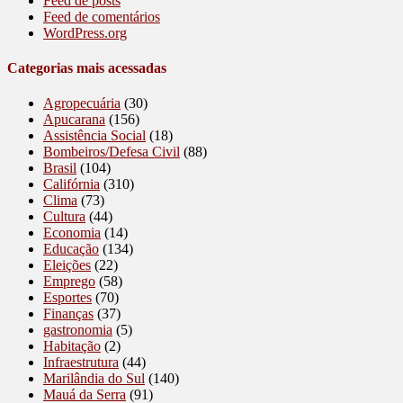
Feed de posts
Feed de comentários
WordPress.org
Categorias mais acessadas
Agropecuária
(30)
Apucarana
(156)
Assistência Social
(18)
Bombeiros/Defesa Civil
(88)
Brasil
(104)
Califórnia
(310)
Clima
(73)
Cultura
(44)
Economia
(14)
Educação
(134)
Eleições
(22)
Emprego
(58)
Esportes
(70)
Finanças
(37)
gastronomia
(5)
Habitação
(2)
Infraestrutura
(44)
Marilândia do Sul
(140)
Mauá da Serra
(91)