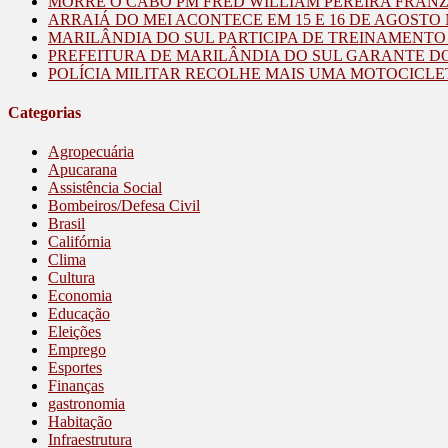
MORRE O CABO PM FRED WILLIAM PEREIRA FRAN
ARRAIÁ DO MEI ACONTECE EM 15 E 16 DE AGOST
MARILÂNDIA DO SUL PARTICIPA DE TREINAMENT
PREFEITURA DE MARILÂNDIA DO SUL GARANTE D
POLÍCIA MILITAR RECOLHE MAIS UMA MOTOCICLE
Categorias
Agropecuária
Apucarana
Assistência Social
Bombeiros/Defesa Civil
Brasil
Califórnia
Clima
Cultura
Economia
Educação
Eleições
Emprego
Esportes
Finanças
gastronomia
Habitação
Infraestrutura