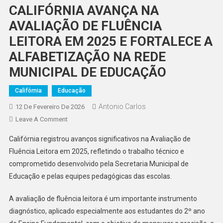
CALIFÓRNIA AVANÇA NA
AVALIAÇÃO DE FLUÊNCIA
LEITORA EM 2025 E FORTALECE A
ALFABETIZAÇÃO NA REDE
MUNICIPAL DE EDUCAÇÃO
Califórnia
Educação
Antonio Carlos
12 De Fevereiro De 2026
On
Leave A Comment
CALIFÓRNIA
Califórnia registrou avanços significativos na Avaliação de
AVANÇA
Fluência Leitora em 2025, refletindo o trabalho técnico e
NA
comprometido desenvolvido pela Secretaria Municipal de
AVALIAÇÃO
Educação e pelas equipes pedagógicas das escolas.
DE
FLUÊNCIA
A avaliação de fluência leitora é um importante instrumento
LEITORA
EM
diagnóstico, aplicado especialmente aos estudantes do 2º ano
2025