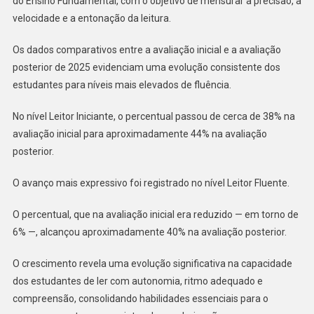
do Ensino Fundamental, com o objetivo de mensurar a precisão, a
E
velocidade e a entonação da leitura.
FORTALECE
A
Os dados comparativos entre a avaliação inicial e a avaliação
ALFABETIZAÇÃO
posterior de 2025 evidenciam uma evolução consistente dos
NA
estudantes para níveis mais elevados de fluência.
REDE
MUNICIPAL
No nível Leitor Iniciante, o percentual passou de cerca de 38% na
DE
avaliação inicial para aproximadamente 44% na avaliação
EDUCAÇÃO
posterior.
O avanço mais expressivo foi registrado no nível Leitor Fluente.
O percentual, que na avaliação inicial era reduzido — em torno de
6% —, alcançou aproximadamente 40% na avaliação posterior.
O crescimento revela uma evolução significativa na capacidade
dos estudantes de ler com autonomia, ritmo adequado e
compreensão, consolidando habilidades essenciais para o