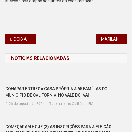
sucesso nas etapas seguintes da escolarização.
Navegação
DOIS ADOLESCENTES DE 17 ANOS SÃO ABORDADOS EM UMA MOTOCILETA E VEÍCULO É APREENDIDO EM JANDAIA DO SUL, PR
MARILÂNDIA DO SUL CONQUISTA SELO OURO NACIONAL DE COMPROMISSO COM A ALFABETIZAÇÃO
de
NOTÍCIAS RELACIONADAS
Post
COHAPAR ENTREGA CASA PRÓPRIA A 65 FAMÍLIAS DO
MUNICÍPIO DE CALIFÓRNIA, NO VALE DO IVAÍ
26 de agosto de 2024
Jornalismo Califórnia FM
COMEÇARAM HOJE (3) AS INSCRIÇÕES PARA A ELEIÇÃO