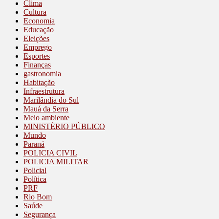
Clima
Cultura
Economia
Educação
Eleições
Emprego
Esportes
Finanças
gastronomia
Habitação
Infraestrutura
Marilândia do Sul
Mauá da Serra
Meio ambiente
MINISTÉRIO PÚBLICO
Mundo
Paraná
POLICIA CIVIL
POLICIA MILITAR
Policial
Política
PRF
Rio Bom
Saúde
Segurança