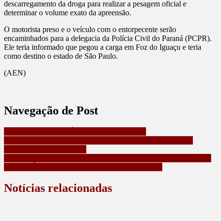
descarregamento da droga para realizar a pesagem oficial e
determinar o volume exato da apreensão.
O motorista preso e o veículo com o entorpecente serão
encaminhados para a delegacia da Polícia Civil do Paraná (PCPR).
Ele teria informado que pegou a carga em Foz do Iguaçu e teria
como destino o estado de São Paulo.
(AEN)
Navegação de Post
CORRIDA DA POLÍCIA CIVIL VAI UNIR
RESPONSABILIDADE AMBIENTAL E SOCIAL; VEJA
COMO SE INSCREVER
INSCRIÇÕES PARA PARTICIPAR DA FEIRA SABORES DO
PARANÁ TERMINAM NA SEGUNDA-FEIRA
Notícias relacionadas