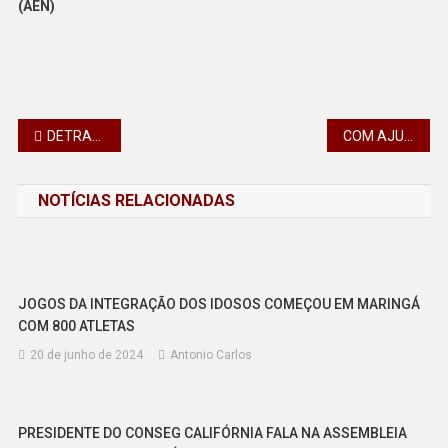
(AEN)
Navegação
DETRAN-PR CONQUISTA RECONHECIMENTO NACIONAL PELAS AÇÕES DO MAIO AMARELO
COM AJUDA DE CÃO, PMPR INTERCEPTA 1 TONELADA DE MACONHA EM CAMINHÃO DE ARROZ
de
NOTÍCIAS RELACIONADAS
Post
JOGOS DA INTEGRAÇÃO DOS IDOSOS COMEÇOU EM MARINGÁ
COM 800 ATLETAS
20 de junho de 2024
Antonio Carlos
PRESIDENTE DO CONSEG CALIFÓRNIA FALA NA ASSEMBLEIA