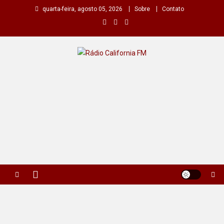
Skip
quarta-feira, agosto 05, 2026
Sobre
Contato
to
content
Rádio California FM
A primeira do seu rádio