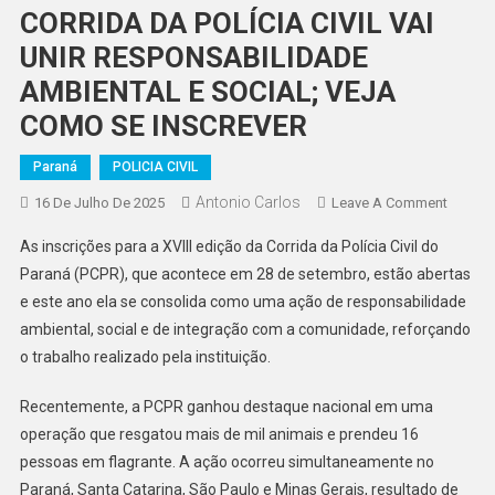
CORRIDA DA POLÍCIA CIVIL VAI
UNIR RESPONSABILIDADE
AMBIENTAL E SOCIAL; VEJA
COMO SE INSCREVER
Paraná
POLICIA CIVIL
Antonio Carlos
On
16 De Julho De 2025
Leave A Comment
CORRI
As inscrições para a XVIII edição da Corrida da Polícia Civil do
DA
Paraná (PCPR), que acontece em 28 de setembro, estão abertas
POLÍCI
e este ano ela se consolida como uma ação de responsabilidade
CIVIL
ambiental, social e de integração com a comunidade, reforçando
VAI
UNIR
o trabalho realizado pela instituição.
RESPO
AMBIE
Recentemente, a PCPR ganhou destaque nacional em uma
E
operação que resgatou mais de mil animais e prendeu 16
SOCIAL
pessoas em flagrante. A ação ocorreu simultaneamente no
VEJA
Paraná, Santa Catarina, São Paulo e Minas Gerais, resultado de