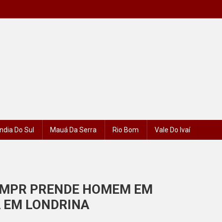
ndia Do Sul
Mauá Da Serra
Rio Bom
Vale Do Ivaí
 PMPR PRENDE HOMEM EM
 EM LONDRINA