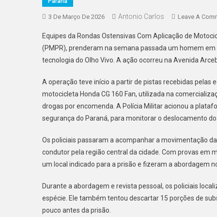
Paraná
Antonio Carlos
3 De Março De 2026
Leave A Com
Equipes da Rondas Ostensivas Com Aplicação de Motocicle
(PMPR), prenderam na semana passada um homem em flagr
tecnologia do Olho Vivo. A ação ocorreu na Avenida Arceb
A operação teve início a partir de pistas recebidas pelas 
motocicleta Honda CG 160 Fan, utilizada na comercializ
drogas por encomenda. A Polícia Militar acionou a platafor
segurança do Paraná, para monitorar o deslocamento do 
Os policiais passaram a acompanhar a movimentação da 
condutor pela região central da cidade. Com provas em
um local indicado para a prisão e fizeram a abordagem
Durante a abordagem e revista pessoal, os policiais local
espécie. Ele também tentou descartar 15 porções de sub
pouco antes da prisão.