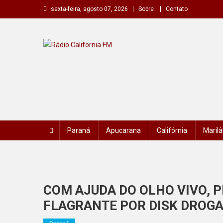
Skip
sexta-feira, agosto 07, 2026
Sobre
Contato
to
content
Rádio California FM
A primeira do seu rádio
Paraná
Apucarana
Califórnia
Marilâ
COM AJUDA DO OLHO VIVO,
FLAGRANTE POR DISK DROGA