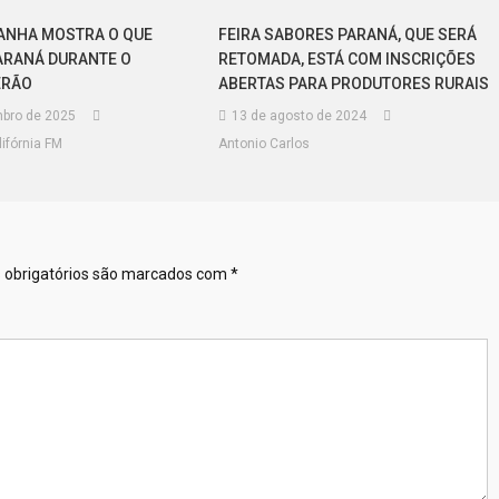
ANHA MOSTRA O QUE
FEIRA SABORES PARANÁ, QUE SERÁ
ARANÁ DURANTE O
RETOMADA, ESTÁ COM INSCRIÇÕES
ERÃO
ABERTAS PARA PRODUTORES RURAIS
bro de 2025
13 de agosto de 2024
ifórnia FM
Antonio Carlos
obrigatórios são marcados com
*