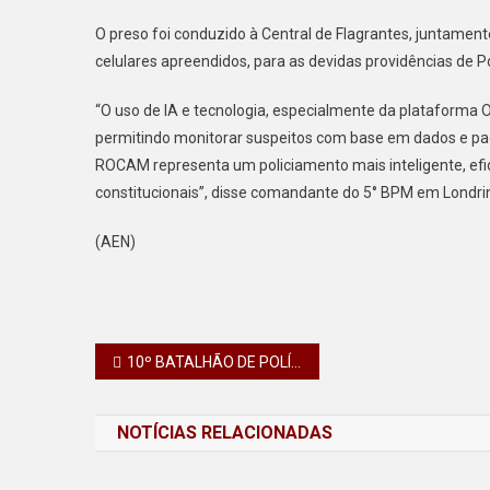
O preso foi conduzido à Central de Flagrantes, juntamente
celulares apreendidos, para as devidas providências de Pol
“O uso de IA e tecnologia, especialmente da plataforma Ol
permitindo monitorar suspeitos com base em dados e pad
ROCAM representa um policiamento mais inteligente, efici
constitucionais”, disse comandante do 5° BPM em Londrin
(AEN)
Navegação
10º BATALHÃO DE POLÍCIA MILITAR APRESENTA OS RESULTADOS DA OPERAÇÃO FORÇA TOTAL BRASIL EDIÇÃO 24
de
NOTÍCIAS RELACIONADAS
Post