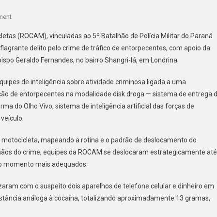
On
ment
COM
tas (ROCAM), vinculadas ao 5º Batalhão de Polícia Militar do Paraná
AJUDA
ante delito pelo crime de tráfico de entorpecentes, com apoio da
DO
ispo Geraldo Fernandes, no bairro Shangri-lá, em Londrina.
OLHO
VIVO,
equipes de inteligência sobre atividade criminosa ligada a uma
PMPR
ação de entorpecentes na modalidade disk droga — sistema de entrega 
PRENDE
HOMEM
ma do Olho Vivo, sistema de inteligência artificial das forças de
EM
veículo.
FLAGRANTE
POR
motocicleta, mapeando a rotina e o padrão de deslocamento do
DISK
 mãos do crime, equipes da ROCAM se deslocaram estrategicamente até
DROGA
 no momento mais adequados.
EM
LONDRINA
izaram com o suspeito dois aparelhos de telefone celular e dinheiro em
stância análoga à cocaína, totalizando aproximadamente 13 gramas,