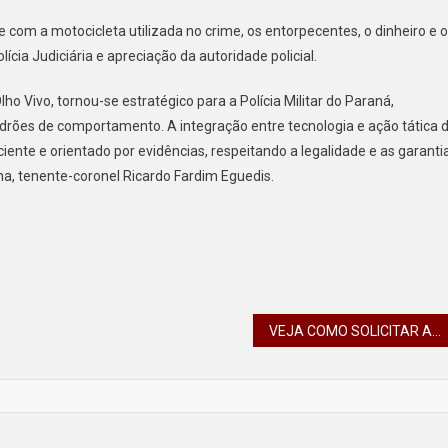
 com a motocicleta utilizada no crime, os entorpecentes, o dinheiro e 
ícia Judiciária e apreciação da autoridade policial.
ho Vivo, tornou-se estratégico para a Polícia Militar do Paraná,
rões de comportamento. A integração entre tecnologia e ação tática 
ente e orientado por evidências, respeitando a legalidade e as garanti
a, tenente-coronel Ricardo Fardim Eguedis.
VEJA COMO SOLICITAR A BOLSA CUIDADOR FAMILIAR EM 20 CIDADES DO PARANÁ