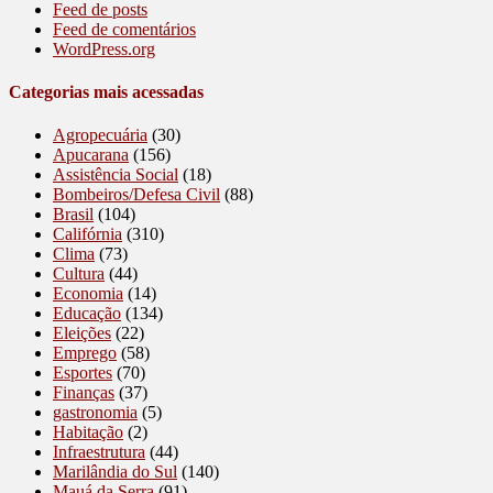
Feed de posts
Feed de comentários
WordPress.org
Categorias mais acessadas
Agropecuária
(30)
Apucarana
(156)
Assistência Social
(18)
Bombeiros/Defesa Civil
(88)
Brasil
(104)
Califórnia
(310)
Clima
(73)
Cultura
(44)
Economia
(14)
Educação
(134)
Eleições
(22)
Emprego
(58)
Esportes
(70)
Finanças
(37)
gastronomia
(5)
Habitação
(2)
Infraestrutura
(44)
Marilândia do Sul
(140)
Mauá da Serra
(91)