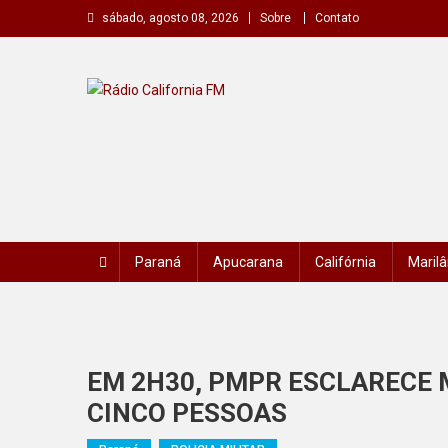
Skip
sábado, agosto 08, 2026
Sobre
Contato
to
content
Rádio California FM
A primeira do seu rádio
Paraná
Apucarana
Califórnia
Marilâ
EM 2H30, PMPR ESCLARECE 
CINCO PESSOAS