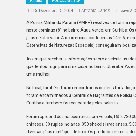
Paraná
POLICIA MILITAR
Antonio Carlos
9 De Dezembro De 2024
Leave A 
A Polícia Militar do Paraná (PMPR) resolveu de forma r
neste domingo (8) no bairro Água Verde, em Curitiba. O
jóias de alto valor. A ocorrência aconteceu às 14h05, e 
Ostensivas de Naturezas Especiais) conseguiram localiza
Assim que recebeu a informações sobre o veículo usado n
que tentou fugir para uma casa, no bairro Uberaba. As 
uma mulher.
No local, também foram encontrados os itens furtados, in
foram encaminhados à Central de Flagrantes da Polícia Civ
Curitiba e também foi recuperado pelos policiais.
Foram apreendidos na ocorrência um veículo, R$ 2.730,00
chineses, 50 rupias indianas, 350 shekels israelenses, 5
diversas jóias e relógios de luxo. Os produtos recuperad