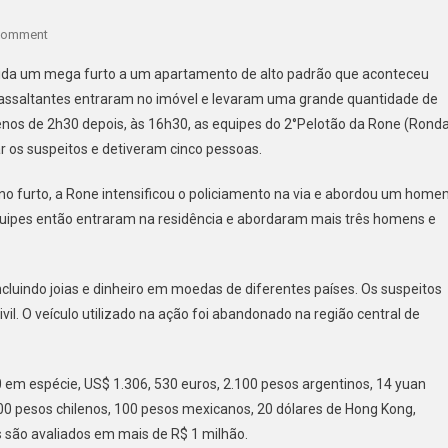
On
Comment
EM
ápida um mega furto a um apartamento de alto padrão que aconteceu
2H30,
s assaltantes entraram no imóvel e levaram uma grande quantidade de
PMPR
menos de 2h30 depois, às 16h30, as equipes do 2°Pelotão da Rone (Rond
ESCLARECE
r os suspeitos e detiveram cinco pessoas.
MEGA
FURTO
o furto, a Rone intensificou o policiamento na via e abordou um home
EM
CURITIBA
equipes então entraram na residência e abordaram mais três homens e
E
PRENDE
CINCO
cluindo joias e dinheiro em moedas de diferentes países. Os suspeitos
PESSOAS
il. O veículo utilizado na ação foi abandonado na região central de
 em espécie, US$ 1.306, 530 euros, 2.100 pesos argentinos, 14 yuan
.000 pesos chilenos, 100 pesos mexicanos, 20 dólares de Hong Kong,
os são avaliados em mais de R$ 1 milhão.