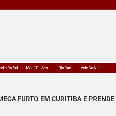
ndia Do Sul
Mauá Da Serra
Rio Bom
Vale Do Ivaí
MEGA FURTO EM CURITIBA E PRENDE