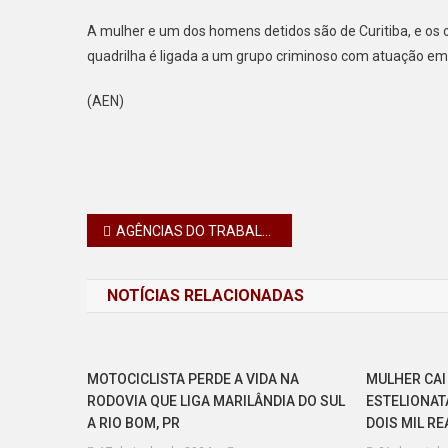
A mulher e um dos homens detidos são de Curitiba, e os 
quadrilha é ligada a um grupo criminoso com atuação em 
(AEN)
Navegação
AGÊNCIAS DO TRABALHADOR TÊM 21,1 MIL VAGAS EM TODO O PARANÁ
de
NOTÍCIAS RELACIONADAS
Post
MOTOCICLISTA PERDE A VIDA NA
MULHER CAI
RODOVIA QUE LIGA MARILÂNDIA DO SUL
ESTELIONAT
A RIO BOM, PR
DOIS MIL RE